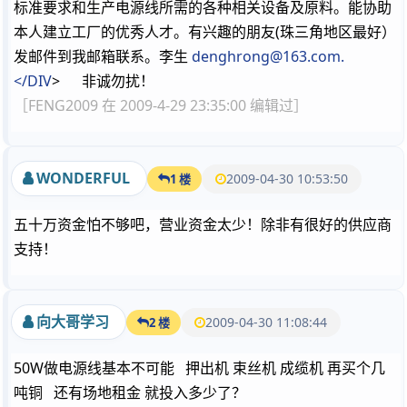
标准要求和生产电源线所需的各种相关设备及原料。能协助
本人建立工厂的优秀人才。有兴趣的朋友(珠三角地区最好）
发邮件到我邮箱联系。李生
denghrong@163.com.
</DIV
> 非诚勿扰！
［FENG2009 在 2009-4-29 23:35:00 编辑过］
WONDERFUL
2009-04-30 10:53:50
1 楼
五十万资金怕不够吧，营业资金太少！除非有很好的供应商
支持！
向大哥学习
2009-04-30 11:08:44
2 楼
50W做电源线基本不可能 押出机 束丝机 成缆机 再买个几
吨铜 还有场地租金 就投入多少了？