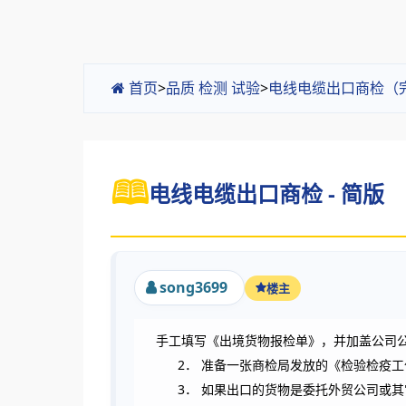
首页
>
品质 检测 试验
>
电线电缆出口商检（
电线电缆出口商检 - 简版
song3699
楼主
手工填写《出境货物报检单》，并加盖公司
2
．
准备一张商检局发放的《检验检疫工
3
．
如果出口的货物是委托外贸公司或其