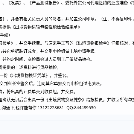
》、《发票》、《产品测试报告》、委托外贸公司代理签约的还应准备《
告》、并要有相关负责人员的签名，并加盖公司印章。（注：不得复印件
需提供《出境货物运输包装性能检验结果单》
手续）
报检单》，并交手续费。与原来手工写的《出境货物报检单》仔细核对，
与共它单据装订成套，并交到申检组做电脑申请手续。
，并约定时间，商检局会派人员到工厂做货品抽检。
司提供的上述资料进行货品抽检。
一份《出境货物换证凭单》，并签名。
交到科长室签名后，连同其它单据交到申检组过电脑账。
费，将出具的计费单交到收费组，并交费。
组确认无识后会出具一份《出境货物换证凭条》给报检员，并收回所有单
,也许能帮你 13122228681 QQ:844489530