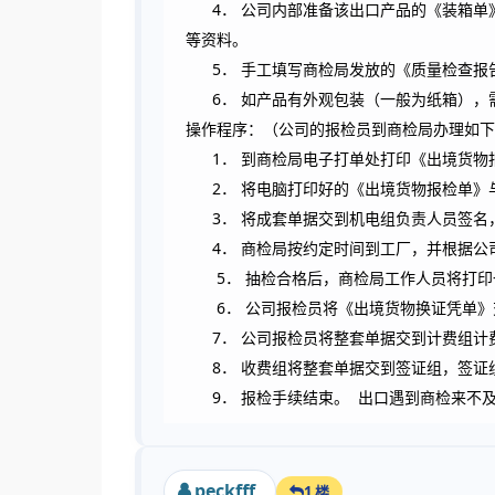
4
．
公司内部准备该出口产品的《装箱单
等资料。
5
．
手工填写商检局发放的《质量检查报
6
．
如产品有外观包装（一般为纸箱），
操作程序：（公司的报检员到商检局办理如下
1
．
到商检局电子打单处打印《出境货物
2
．
将电脑打印好的《出境货物报检单》
3
．
将成套单据交到机电组负责人员签名
4
．
商检局按约定时间到工厂，并根据公
5
．
抽检合格后，商检局工作人员将打印
6
．
公司报检员将《出境货物换证凭单》
7
．
公司报检员将整套单据交到计费组计
8
．
收费组将整套单据交到签证组，签证
9
．
报检手续结束。 出口遇到商检来不及,沟通下
peckfff
1 楼