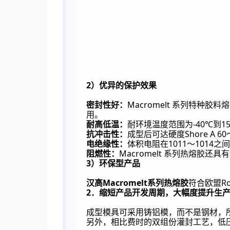
2
）优异的保护效果
Macromelt
密封性好：
系列特种胶料熔
用。
耐高低温：
-40℃
1
耐环境温度范围为
到
抗冲击性：
Shore A 60
成型后可达硬度
电绝缘性：
1011
1014
体积电阻在
～
之间
阻燃性：
Macromelt
系列热熔胶还具有
3
）环保型产品
Macromelt
R
汉高
系列热熔胶
符合欧盟
2
．缩短产品开发周期，大幅度提升生
成型模具可采用铸铝模，而不是钢材，
另外，相比费时的双组份灌封工艺，低