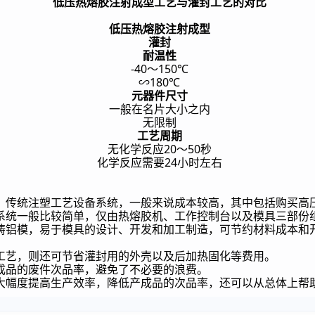
低压热熔胶注射成型工艺与灌封工艺的对比
低压热熔胶注射成型
灌封
耐温性
-40
150℃
～
∽
180℃
元器件尺寸
一般在名片大小之内
无限制
工艺周期
20
50
无化学反应
～
秒
24
化学反应需要
小时左右
。传统注塑工艺设备系统，一般来说成本较高，其中包括购买高
系统一般比较简单，仅由热熔胶机、工作控制台以及模具三部份
铸铝模，易于模具的设计、开发和加工制造，可节约材料成本和
工艺，则还可节省灌封用的外壳以及后加热固化等费用。
成品的废件次品率，避免了不必要的浪费。
大幅度提高生产效率，降低产成品的次品率，还可以从总体上帮