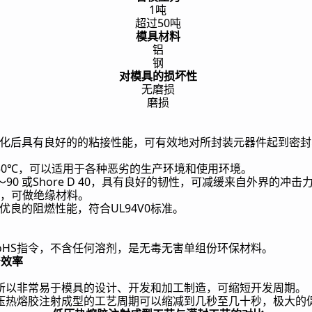
1
吨
50
超过
吨
模具材料
铝
钢
对模具的损坏性
无磨损
磨损
化后具有良好的的粘接性能，可有效地对所封装元器件起到密封
50℃
，可以适用于各种恶劣的生产环境和使用环境。
90
Shore D 40
～
或
，具有良好的韧性，可减缓来自外界的冲击
，可做绝缘材料。
UL94V0
优良的阻燃性能，符合
标准。
oHS
指令，不含任何溶剂，是无毒无害单组份环保材料。
产效率
所以非常易于模具的设计、开发和加工制造，可缩短开发周期。
压热熔胶注射成型的工艺周期可以缩减到几秒至几十秒，极大的