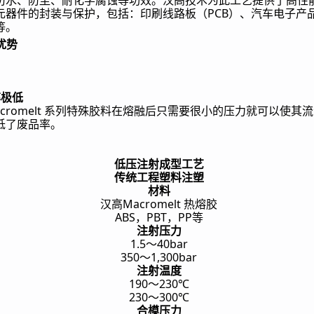
防水、防尘、耐化学腐蚀等功效。汉高技术为此工艺提供了高性
PCB
元器件的封装与保护，包括：印刷线路板（
）、汽车电子产
等。
优势
率极低
cromelt
系列特殊胶料在熔融后只需要很小的压力就可以使其流
低了废品率。
低压注射成型工艺
传统工程塑料注塑
材料
Macromelt
汉高
热熔胶
ABS
PBT
PP
，
，
等
注射压力
1.5
40bar
～
350
1,300bar
～
注射温度
190
230℃
～
230
300℃
～
合模压力