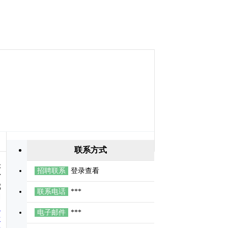
联系方式
关
招聘联系
登录查看
于
我
联系电话
***
们
关
电子邮件
***
于