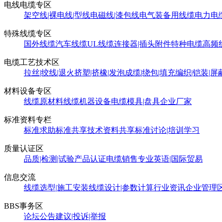
电线电缆专区
架空线|裸电线|型线
电磁线|漆包线
电气装备用线缆
电力电
特殊线缆专区
国外线缆
汽车线缆
UL线缆
连接器|插头附件
特种电缆
高频
电缆工艺技术区
拉丝|绞线|退火
挤塑|挤橡|发泡
成缆|绕包|填充
编织|铠装|屏
材料设备专区
线缆原材料
线缆机器设备
电缆模具|盘具
企业厂家
标准资料专栏
标准求助
标准共享
技术资料共享
标准讨论|培训学习
质量认证区
品质|检测|试验
产品认证
电缆销售
专业英语|国际贸易
信息交流
线缆选型|施工安装
线缆设计|参数计算
行业资讯
企业管理
BBS事务区
论坛公告
建议|投诉|举报