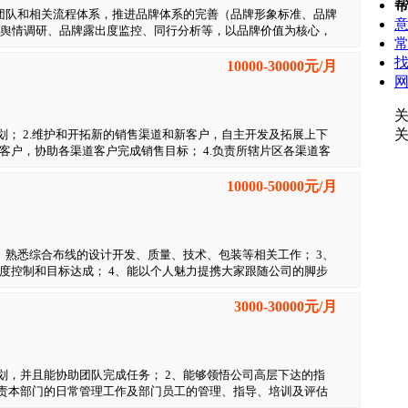
团队和相关流程体系，推进品牌体系的完善（品牌形象标准、品牌
体舆情调研、品牌露出度监控、同行分析等，以品牌价值为核心，
，树立良好的品牌形象，设计和实施品牌荣誉体系，负责舆情监控
司内外部资源，完成品牌策划等工作，负责展会等宣传推广活动。
10000-30000元/月
关和企划实际工作经验。有招商行业经验等，有全案工作经历者优
品牌建设的专业知识与执行能力，能独立完成品牌传播的计划、实
的逻辑思维与市场敏感性； 5、具有较强的理解力、沟通能力、内
能力，有出色的人格魅力，充满正能量
划； 2.维护和开拓新的销售渠道和新客户，自主开发及拓展上下
客户，协助各渠道客户完成销售目标； 4.负责所辖片区各渠道客
负责对各渠道客户的经营情况进行分析，全面掌握各渠道存在的问
竞争者信息，及时向上级部门汇报，并提出和开展应对营销工作。
10000-50000元/月
2、熟悉综合布线的设计开发、质量、技术、包装等相关工作； 3、
度控制和目标达成； 4、能以个人魅力提携大家跟随公司的脚步
协助搞好售后服务. 岗位资格： 1、 信誉是做人的根本；故要求为
心态乐观，在认知和思想上善于开解自己和他人； 2、具备大专
3000-30000元/月
出色分析洞察能力、具备全面深刻管理知识和技能； 4、具备一定的管理
不限，地域不限。 6、诚邀不安于现状，有创业梦想，有强烈的赚
做不到，只有想不到；只要您敢来挑战，我们将捧以丰厚的礼遇与
体魄来对博，还在等待 什么，想生活无忧，尽快实现财务自由
划，并且能协助团队完成任务； 2、能够领悟公司高层下达的指
负责本部门的日常管理工作及部门员工的管理、指导、培训及评估
，能掌握进度控制和目标达成； 5、建立和管理销售队伍，并带领