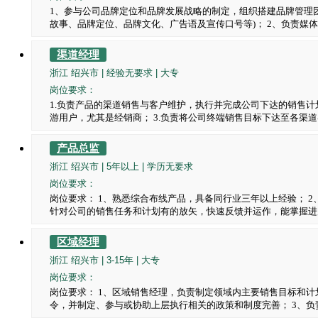
1、参与公司品牌定位和品牌发展战略的制定，组织搭建品牌管理
故事、品牌定位、品牌文化、广告语及宣传口号等)； 2、负责媒
提供建议； 3、建立品牌与媒体、消费者等公众群体的良好关系
与危机公关预警、处理，维护公司品牌及团队形象； 4、整合公
渠道经理
职位要求： 1、全日制本科及以上学历，3年以上品牌推广、公
浙江 绍兴市 | 经验无要求 | 大专
先； 2、能把握传播策略及创意方向，善于协作沟通； 3、具备
施、跟踪和评估； 4、拥有出色的文字及语言表达能力，具有良好
岗位要求：
部协调能力和公关能力； 6、良好的团队合作精神，优秀的组织
1.负责产品的渠道销售与客户维护，执行并完成公司下达的销售计
游用户，尤其是经销商； 3.负责将公司终端销售目标下达至各渠道
户的培训，指导和检查，确保公司政策及时有效地贯彻落实； 5.
题，及时有效的反馈公司，并提出整改建议； 6.收集市场信息和
产品总监
工作地点不限
浙江 绍兴市 | 5年以上 | 学历无要求
岗位要求：
岗位要求： 1、熟悉综合布线产品，具备同行业三年以上经验； 
针对公司的销售任务和计划有的放矢，快速反馈并运作，能掌握进
前进 ； 5、具备针对综合布线产品分析和开发市场的必要能力，并
人诚恳，做事踏实，具有强烈的团队合作和开拓精 神，责任心强，
区域经理
以上学历，懂得ISO9001/14001管理经验者优先； 3、拥有
浙江 绍兴市 | 3-15年 | 大专
领导能力和沟通组织协调能力。 5、年龄25—40岁之间佳，性别
钱欲望和企图心的有志青年才俊加盟。 7、相信人定胜天，没有
岗位要求：
之相随。望您具备吃苦耐劳，敢打敢拼的奋斗精神，和一个强壮的
岗位要求： 1、区域销售经理，负责制定领域内主要销售目标和计
吗，那么就赶紧过来试试吧！
令，并制定、参与或协助上层执行相关的政策和制度完善； 3、
考核； 4、针对公司的销售任务和计划有的放矢，快速反馈并运作