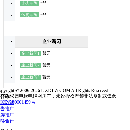
我
手机号码
***
们
联
传真号码
***
系
我
们
快
企业新闻
速
注
企业新闻1
暂无
册
友
企业新闻2
暂无
情
链
企业新闻3
暂无
接
企
opyright © 2006-2026 DXDLW.COM All Rights Reserved
所有版权归电线电缆网所有，未经授权严禁非法复制或镜像
业合作
ICP备09001459号
企业入驻
广告推广
品牌推广
战略合作