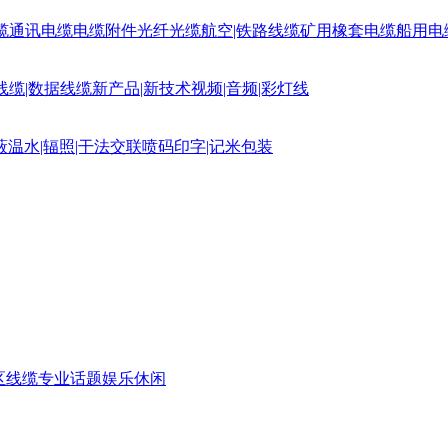
缆
通讯电缆
电缆附件
光纤光缆
航空|铁路线缆
矿用橡套电缆
船用电
线缆|数据线缆
新产品|新技术
视频|音频|彩灯线
蔽
温水|辐照|干法交联
喷码印字|记米包装
区
线缆专业话题
娱乐休闲