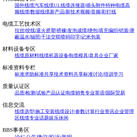
国外线缆
汽车线缆
UL线缆
连接器|插头附件
特种电缆
高
频线缆|数据线缆
新产品|新技术
视频|音频|彩灯线
电缆工艺技术区
拉丝|绞线|退火
挤塑|挤橡|发泡
成缆|绕包|填充
编织|铠装|屏
蔽
温水|辐照|干法交联
喷码印字|记米包装
材料设备专区
线缆原材料
线缆机器设备
电缆模具|盘具
企业厂家
标准资料专栏
标准求助
标准共享
技术资料共享
标准讨论|培训学习
质量认证区
品质|检测|试验
产品认证
电缆销售
专业英语|国际贸易
信息交流
线缆选型|施工安装
线缆设计|参数计算
行业资讯
企业管理
区
线缆专业话题
娱乐休闲
BBS事务区