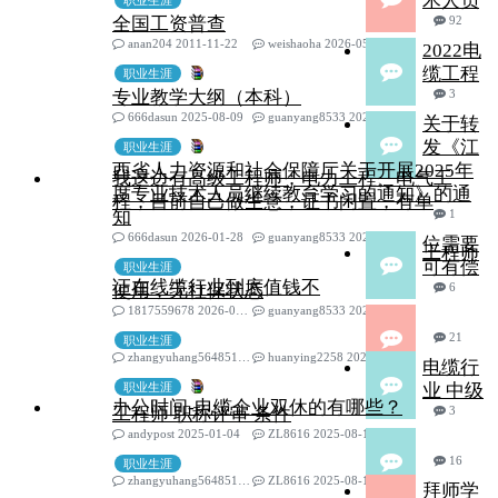
术人员
职业生涯
全国工资普查
92
anan204 2011-11-22
weishaoha 2026-05-28
2022电
缆工程
职业生涯
专业教学大纲（本科）
3
666dasun 2025-08-09
guanyang8533 2026-05-22
关于转
发《江
职业生涯
西省人力资源和社会保障厅关于开展2025年
我这边有高级工程师；电力工程、电气工
度专业技术人员继续教育学习的通知》的通
程，目前自己做生意，证书闲置，有单
知
1
666dasun 2026-01-28
guanyang8533 2026-05-22
位需要
工程师
可有偿
职业生涯
证在线缆行业到底值钱不
使用，无社保状态
6
1817559678 2026-01-28
guanyang8533 2026-05-22
21
职业生涯
zhangyuhang564851702 2022-03-17
huanying2258 2025-09-08
电缆行
职业生涯
业 中级
办公时间-电缆企业双休的有哪些？
工程师 职称评审 条件
3
andypost 2025-01-04
ZL8616 2025-08-14
16
职业生涯
zhangyuhang564851702 2025-02-24
ZL8616 2025-08-14
拜师学