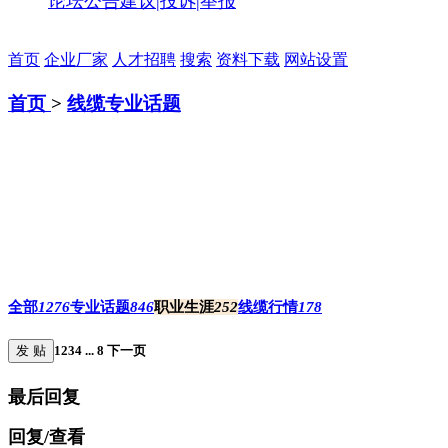
论坛公告
建议|投诉|举报
首页
企业厂家
人才招聘
搜索
资料下载
网站设置
首页
>
线缆专业话题
全部
1276
专业话题
846
职业生涯
252
线缆行情
178
发 贴
1
2
3
4
...
8
下一页
最后回复
回复/查看