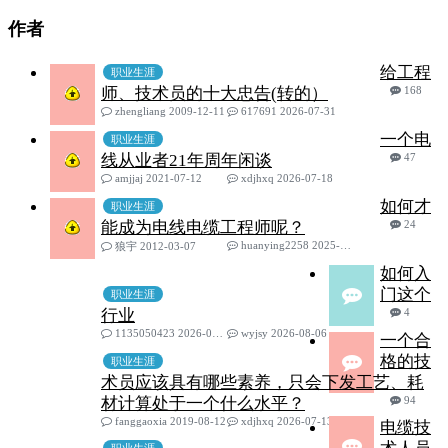
作者
给工程
职业生涯
师、技术员的十大忠告(转的）
168
zhengliang 2009-12-11
617691 2026-07-31
一个电
职业生涯
线从业者21年周年闲谈
47
amjjaj 2021-07-12
xdjhxq 2026-07-18
如何才
职业生涯
能成为电线电缆工程师呢？
24
huanying2258 2025-09-08
狼宇 2012-03-07
如何入
门这个
职业生涯
行业
4
1135050423 2026-06-12
wyjsy 2026-08-06
一个合
格的技
职业生涯
术员应该具有哪些素养，只会下发工艺、耗
材计算处于一个什么水平？
94
fanggaoxia 2019-08-12
xdjhxq 2026-07-13
电缆技