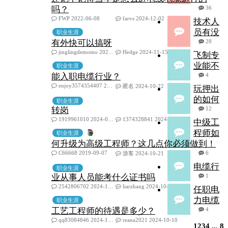
吗？
36
FWP 2022-06-08
farvs 2024-12-02
技术人
员有没
职业生涯
有外快可以搞呀
28
jinglingdemomo 2023-02-06
Hedge 2024-11-15
飞制专
业能不
职业生涯
能入职电缆行业？
4
enjoy3574354407 2024-08-04
匿名 2024-10-22
玩押出
的如何
职业生涯
转岗
12
1919961010 2024-03-26
1374328841 2024-10-21
中级工
程师如
职业生涯
何升级为高级工程师？这几点你必须做到！
C66668 2019-09-07
6
游客 2024-10-21
电缆行
职业生涯
业从事人员能考什么证书吗
1
2542806702 2024-10-18
liarzhang 2024-10-18
任职电
力电缆
职业生涯
工艺工程师的待遇是多少？
4
qq83084846 2024-10-09
reana2021 2024-10-10
1
2
3
4
...
8