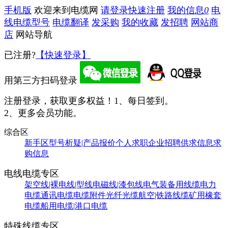
手机版
欢迎来到电缆网
请登录
快速注册
我的信息
0
电
线电缆型号
电缆翻译
发采购
我的收藏
发招聘
网站商
店
网站导航
已注册?
【快速登录】
用第三方扫码登录
注册登录，获取更多权益！
1、每日签到。
2、更多会员功能。
综合区
新手区
型号析疑|产品报价
个人求职
企业招聘
供求信息
求
购信息
电线电缆专区
架空线|裸电线|型线
电磁线|漆包线
电气装备用线缆
电力
电缆
通讯电缆
电缆附件
光纤光缆
航空|铁路线缆
矿用橡套
电缆
船用电缆|港口电缆
特殊线缆专区