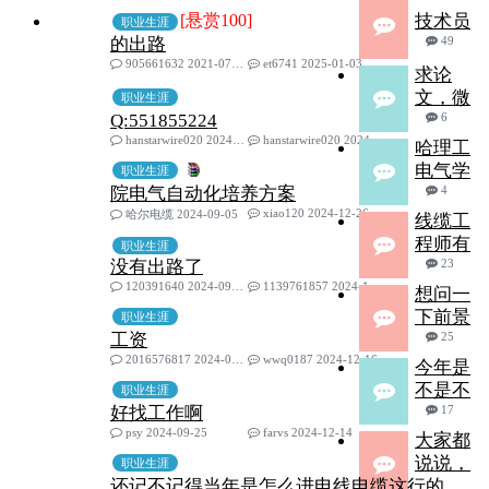
[悬赏100]
技术员
职业生涯
的出路
49
905661632 2021-07-04
et6741 2025-01-03
求论
文，微
职业生涯
Q:551855224
6
hanstarwire020 2024-12-20
hanstarwire020 2024-12-29
哈理工
电气学
职业生涯
院电气自动化培养方案
4
xiao120 2024-12-26
哈尔电缆 2024-09-05
线缆工
程师有
职业生涯
没有出路了
23
120391640 2024-09-12
1139761857 2024-12-23
想问一
下前景
职业生涯
工资
25
2016576817 2024-09-05
wwq0187 2024-12-16
今年是
不是不
职业生涯
好找工作啊
17
psy 2024-09-25
farvs 2024-12-14
大家都
说说，
职业生涯
还记不记得当年是怎么进电线电缆这行的