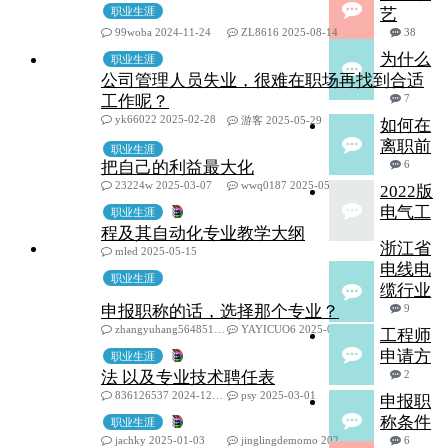
职业生涯
艺
99woba 2024-11-24
ZL8616 2025-08-14
38
为什么
职业生涯
公司管理人员失业，很难在职场再找到合适
工作呢？
7
yk66022 2025-02-28
游客 2025-05-29
如何在
离职前
职业生涯
把自己的利益最大化
6
23224w 2025-03-07
wwq0187 2025-05-26
2022版
电气工
职业生涯
程及其自动化专业教学大纲
浙江省
mled 2025-05-15
电线电
职业生涯
缆行业
申报职称的话，选择那个专业？
9
zhangyuhang564851702 2025-04-21
YAYICUO6 2025-04-27
工程师
申请方
职业生涯
法 以及专业技术聘任表
2
836126537 2024-12-10
psy 2025-03-01
申报职
称条件
职业生涯
jachky 2025-01-03
jinglingdemomo 2025-02-26
6