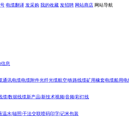
号
电缆翻译
发采购
我的收藏
发招聘
网站商店
网站导航
购信息
缆
通讯电缆
电缆附件
光纤光缆
航空|铁路线缆
矿用橡套电缆
船用电
线缆|数据线缆
新产品|新技术
视频|音频|彩灯线
蔽
温水|辐照|干法交联
喷码印字|记米包装