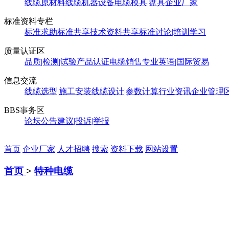
线缆原材料
线缆机器设备
电缆模具|盘具
企业厂家
标准资料专栏
标准求助
标准共享
技术资料共享
标准讨论|培训学习
质量认证区
品质|检测|试验
产品认证
电缆销售
专业英语|国际贸易
信息交流
线缆选型|施工安装
线缆设计|参数计算
行业资讯
企业管理
BBS事务区
论坛公告
建议|投诉|举报
首页
企业厂家
人才招聘
搜索
资料下载
网站设置
首页
>
特种电缆