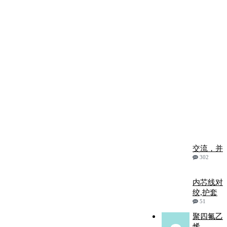
交流，并
302
内芯线对
绞,护套
51
聚四氟乙
烯