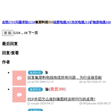
全部
2791
问题求助
1158
氟塑料缆
552
硅胶电缆
283
光伏电缆
211
矿物质电缆
168
发 贴
1
2
3
4
...
18
下一页
最后回复
回复/查看
作者
氟塑料缆
回复氟塑料电线电缆所有问题，为行业做贡献
cly703 2009-12-13
cly703 2026-07-14
[悬赏200]
氟塑料缆
FEP,外层怎么做到像图样这样均匀的皮厚?
wuyijie 2020-04-27
001phychis 2026-06-27
氟塑料缆