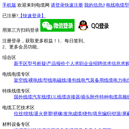
手机版
欢迎来到电缆网
请登录
快速注册
我的信息
0
电线电缆型
已注册?
【快速登录】
用第三方扫码登录
注册登录，获取更多权益！
1、每日签到。
2、更多会员功能。
综合区
新手区
型号析疑|产品报价
个人求职
企业招聘
供求信息
求
电线电缆专区
架空线|裸电线|型线
电磁线|漆包线
电气装备用线缆
电力电
特殊线缆专区
国外线缆
汽车线缆
UL线缆
连接器|插头附件
特种电缆
高频
电缆工艺技术区
拉丝|绞线|退火
挤塑|挤橡|发泡
成缆|绕包|填充
编织|铠装|屏
材料设备专区