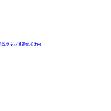
区
线缆专业话题
娱乐休闲