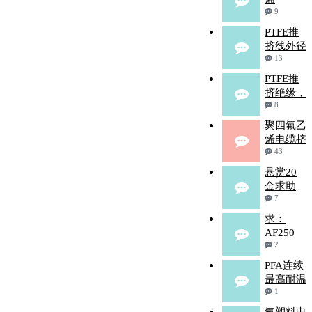
9
PTFE推
挤线外径
13
PTFE推
挤绝缘，
8
聚四氟乙
烯电缆挤
43
悬赏20
金求助
7
求：
AF250
2
PFA连续
最高耐温
1