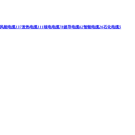
风能电缆
137
发热电缆
111
核电电缆
78
超导电缆
62
智能电缆
26
石化电缆
5