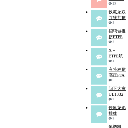
25
铁氟龙双
并线共挤
3
招聘做推
挤PTFE
2
X－
ETFE航
4
有特种耐
高压PFA
5
问下大家
UL1332
2
铁氟龙彩
排线
2
氟塑料