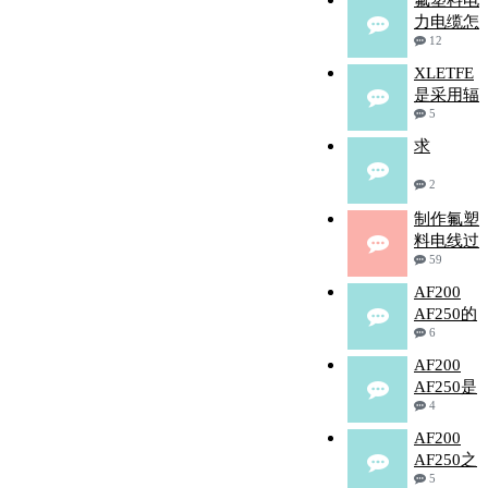
氟塑料电
力电缆怎
12
XLETFE
是采用辐
5
求
2
制作氟塑
料电线过
59
AF200
AF250的
6
AF200
AF250是
4
AF200
AF250之
5