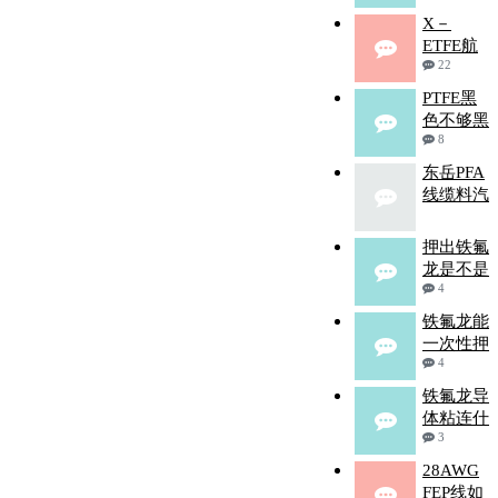
X－
ETFE航
22
PTFE黑
色不够黑
8
东岳PFA
线缆料汽
押出铁氟
龙是不是
4
铁氟龙能
一次性押
4
铁氟龙导
体粘连什
3
28AWG
FEP线如