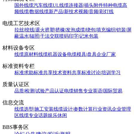
国外线缆
汽车线缆
UL线缆
连接器|插头附件
特种电缆
高
频线缆|数据线缆
新产品|新技术
视频|音频|彩灯线
电缆工艺技术区
拉丝|绞线|退火
挤塑|挤橡|发泡
成缆|绕包|填充
编织|铠装|屏
蔽
温水|辐照|干法交联
喷码印字|记米包装
材料设备专区
线缆原材料
线缆机器设备
电缆模具|盘具
企业厂家
标准资料专栏
标准求助
标准共享
技术资料共享
标准讨论|培训学习
质量认证区
品质|检测|试验
产品认证
电缆销售
专业英语|国际贸易
信息交流
线缆选型|施工安装
线缆设计|参数计算
行业资讯
企业管理
区
线缆专业话题
娱乐休闲
BBS事务区