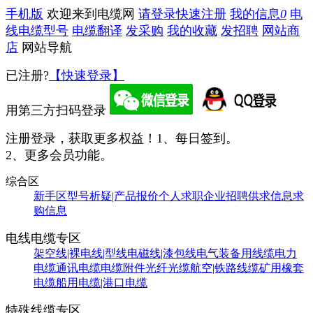
手机版
欢迎来到电缆网
请登录
快速注册
我的信息
0
电
线电缆型号
电缆翻译
发采购
我的收藏
发招聘
网站商
店
网站导航
已注册?
【快速登录】
用第三方扫码登录
注册登录，获取更多权益！
1、每日签到。
2、更多会员功能。
综合区
新手区
型号析疑|产品报价
个人求职
企业招聘
供求信息
求
购信息
电线电缆专区
架空线|裸电线|型线
电磁线|漆包线
电气装备用线缆
电力
电缆
通讯电缆
电缆附件
光纤光缆
航空|铁路线缆
矿用橡套
电缆
船用电缆|港口电缆
特殊线缆专区