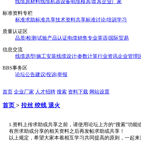
线缆原材料
线缆机器设备
电缆模具|盘具
企业厂家
标准资料专栏
标准求助
标准共享
技术资料共享
标准讨论|培训学习
质量认证区
品质|检测|试验
产品认证
电缆销售
专业英语|国际贸易
信息交流
线缆选型|施工安装
线缆设计|参数计算
行业资讯
企业管理
BBS事务区
论坛公告
建议|投诉|举报
首页
企业厂家
人才招聘
搜索
资料下载
网站设置
首页
>
拉丝 绞线 退火
1.资料上传求助或共享之前，请使用论坛上方的“搜索”功能或http://w
有所求助或分享的相关资料之后再发帖求助或共享！
以上规定，希望大家本着相互学习共同提高的原则，一起来