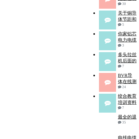
30
关于铜导
体节距和
5
你家铝芯
电力电缆
3
多头拉丝
机后面的
7
BVR导
体在线测
24
绞合教育
培训资料
7
最全的退
35
电线电缆