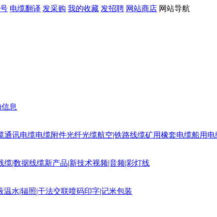
号
电缆翻译
发采购
我的收藏
发招聘
网站商店
网站导航
购信息
缆
通讯电缆
电缆附件
光纤光缆
航空|铁路线缆
矿用橡套电缆
船用电
线缆|数据线缆
新产品|新技术
视频|音频|彩灯线
蔽
温水|辐照|干法交联
喷码印字|记米包装