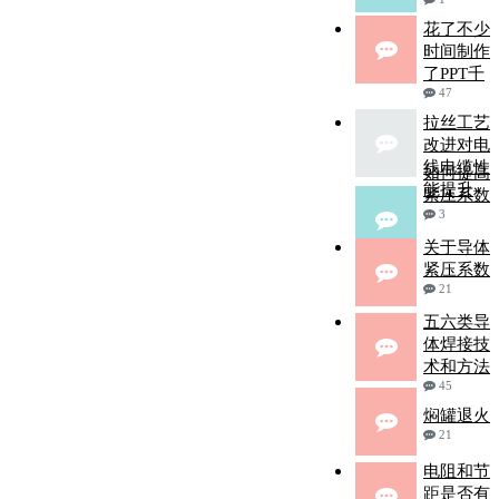
花了不少
时间制作
了PPT千
47
拉丝工艺
改进对电
线电缆性
如何提高
能提升
紧压系数
3
关于导体
紧压系数
21
五六类导
体焊接技
术和方法
45
焖罐退火
21
电阻和节
距是否有