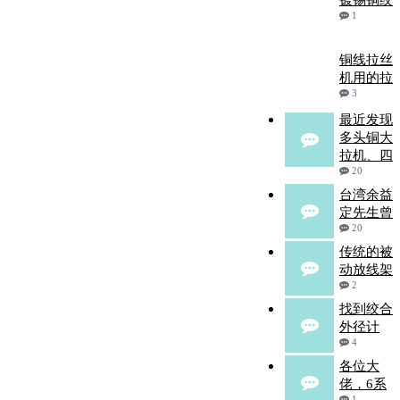
镀锡铜绞
1
铜线拉丝
机用的拉
3
最近发现
多头铜大
拉机、四
20
台湾余益
定先生曾
20
传统的被
动放线架
2
找到绞合
外径计
4
各位大
佬，6系
1