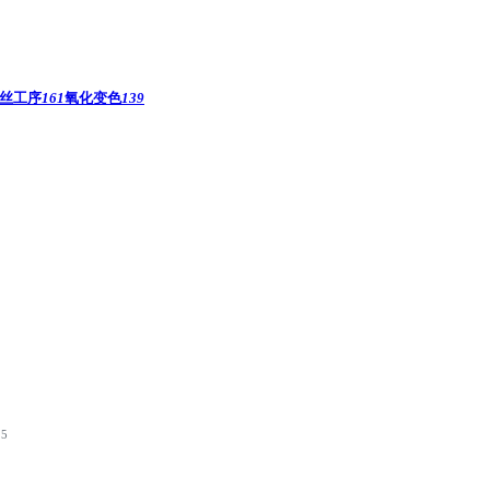
丝工序
161
氧化变色
139
25