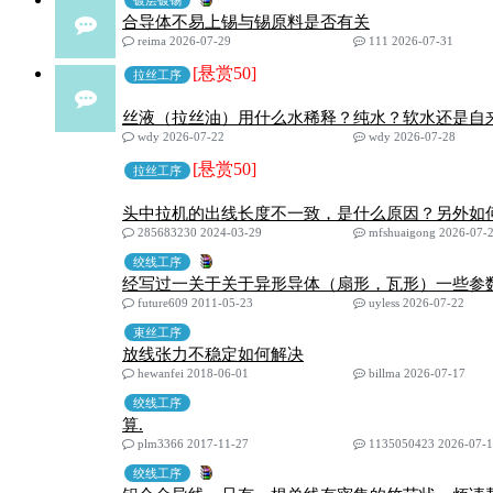
镀层镀锡
合导体不易上锡与锡原料是否有关
reima 2026-07-29
111 2026-07-31
[悬赏50]
拉丝工序
丝液（拉丝油）用什么水稀释？纯水？软水还是自
wdy 2026-07-22
wdy 2026-07-28
[悬赏50]
拉丝工序
头中拉机的出线长度不一致，是什么原因？另外如
285683230 2024-03-29
mfshuaigong 2026-07-
绞线工序
经写过一关于关于异形导体（扇形，瓦形）一些参
future609 2011-05-23
uyless 2026-07-22
束丝工序
放线张力不稳定如何解决
hewanfei 2018-06-01
billma 2026-07-17
绞线工序
算.
plm3366 2017-11-27
1135050423 2026-07-
绞线工序