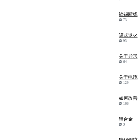
镀锡断线
73
罐式退火
93
关于异形
64
关于电缆
129
如何改善
166
铝合金
3