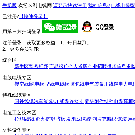
手机版
欢迎来到电缆网
请登录
快速注册
我的信息
0
电线电缆型
已注册?
【快速登录】
用第三方扫码登录
注册登录，获取更多权益！
1、每日签到。
2、更多会员功能。
综合区
新手区
型号析疑|产品报价
个人求职
企业招聘
供求信息
求
电线电缆专区
架空线|裸电线|型线
电磁线|漆包线
电气装备用线缆
电力电
特殊线缆专区
国外线缆
汽车线缆
UL线缆
连接器|插头附件
特种电缆
高频
电缆工艺技术区
拉丝|绞线|退火
挤塑|挤橡|发泡
成缆|绕包|填充
编织|铠装|屏
材料设备专区