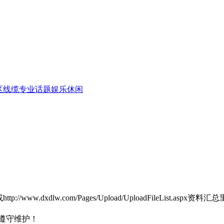
区
线缆专业话题
娱乐休闲
ww.dxdlw.com/Pages/Upload/UploadFileList
遵守维护！