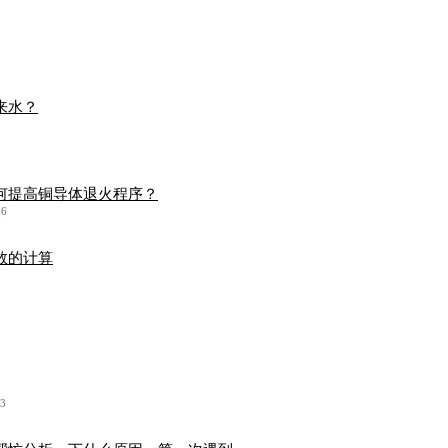
来水？
何提高铜导体退火程序？
26
数的计算
13