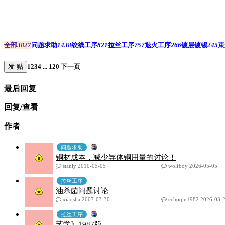
全部
3827
问题求助
1438
绞线工序
821
拉丝工序
757
退火工序
266
镀层镀锡
245
束
发 贴
1
2
3
4
...
120
下一页
最后回复
回复/查看
作者
问题求助
铜材成本，减少导体铜用量的讨论！
stanly 2010-05-05
wolfboy 2026-05-05
拉丝工序
油杀菌问题讨论
xiaosha 2007-03-30
echoqin1982 2026-03-
拉丝工序
艺学》1987版