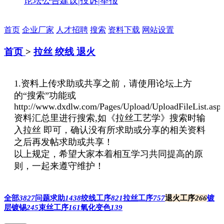
论坛公告
建议|投诉|举报
首页
企业厂家
人才招聘
搜索
资料下载
网站设置
首页
>
拉丝 绞线 退火
1.资料上传求助或共享之前，请使用论坛上方
的“搜索”功能或
http://www.dxdlw.com/Pages/Upload/UploadFileList.asp
资料汇总里进行搜索,如《拉丝工艺学》搜索时输
入拉丝 即可，确认没有所求助或分享的相关资料
之后再发帖求助或共享！
以上规定，希望大家本着相互学习共同提高的原
则，一起来遵守维护！
全部
3827
问题求助
1438
绞线工序
821
拉丝工序
757
退火工序
266
镀
层镀锡
245
束丝工序
161
氧化变色
139