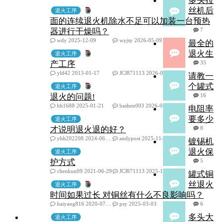
多头拉
丝机后
退火工序
面的连续退火机除水不足可以加装一台预热
器进行干燥吗？
7
wdy 2025-12-09
wyjsy 2026-05-09
最全的
退火生
退火工序
产工序
35
yld42 2013-01-17
JCJ871113 2026-04-20
请教一
个罐式
退火工序
退火的问题!
16
hh1688 2025-01-21
bashen003 2026-04-09
电阻率
要多少
退火工序
才说明退火退的好？
8
ybh202208 2024-06-18
andypost 2025-11-15
镀锡机
退火保
退火工序
护方式
5
chenkun09 2021-06-29
JCJ871113 2025-11-08
罐式铜
丝退火
退火工序
时间如果过长 对铜丝有什么不良影响吗？
haiyang816 2020-07-29
psy 2025-03-03
6
多头大
退火工序