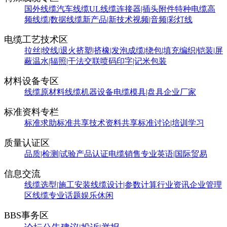
国外线缆
汽车线缆
UL线缆
连接器|插头附件
特种电缆
高
频线缆|数据线缆
新产品|新技术
视频|音频|彩灯线
电缆工艺技术区
拉丝|绞线|退火
挤塑|挤橡|发泡
成缆|绕包|填充
编织|铠装|屏
蔽
温水|辐照|干法交联
喷码印字|记米包装
材料设备专区
线缆原材料
线缆机器设备
电缆模具|盘具
企业厂家
标准资料专栏
标准求助
标准共享
技术资料共享
标准讨论|培训学习
质量认证区
品质|检测|试验
产品认证
电缆销售
专业英语|国际贸易
信息交流
线缆选型|施工安装
线缆设计|参数计算
行业资讯
企业管理
区
线缆专业话题
娱乐休闲
BBS事务区