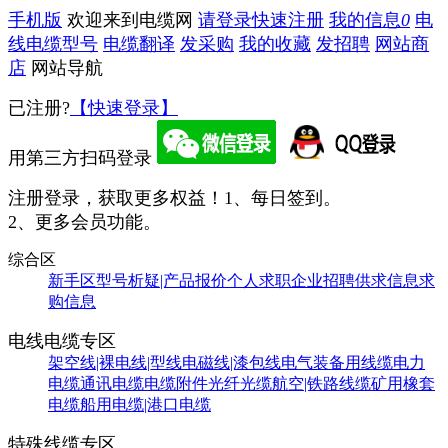
手机版
欢迎来到电缆网
请登录
快速注册
我的信息
0
电
线电缆型号
电缆翻译
发采购
我的收藏
发招聘
网站商
店
网站导航
已注册?
【快速登录】
用第三方扫码登录
注册登录，获取更多权益！
1、每日签到。
2、更多会员功能。
综合区
新手区
型号析疑|产品报价
个人求职
企业招聘
供求信息
求
购信息
电线电缆专区
架空线|裸电线|型线
电磁线|漆包线
电气装备用线缆
电力
电缆
通讯电缆
电缆附件
光纤光缆
航空|铁路线缆
矿用橡套
电缆
船用电缆|港口电缆
特殊线缆专区