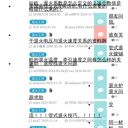
拉机，退火系数是怎么定义的？这个数值是
美国南线SCR连铸连轧.有什么需要的
根据什么来的？
4
285683230 2024-05-08
zzl8676 2024-11-12
朋友问
我.
退火工序
SCR 2010-07-10
dou123654 2024-09-27
2
谁有关
退火工序
于退火电压与退火速度关系的资料啊
69
DAC 2024-08-14
淡于微风 2009-05-26
管式退
火镀锡
退火工序
机的退火温度、牵引速度之间有怎么样的关
求助：退绞线退火问题
系
9
chf199010 2014-03-04
xxn 2024-04-02
8
退火工序
andypost 2023-11-25
andypost 2023-12-08
退火炉
退火工序
退火问
题求助
9
tenlei 2023-06-07
TFDL 2023-08-06
交
退火工序
流！！！管式退火技巧。！！！！
16
fuck7 2010-11-14
1551459787qq 2022-11-06
同一材