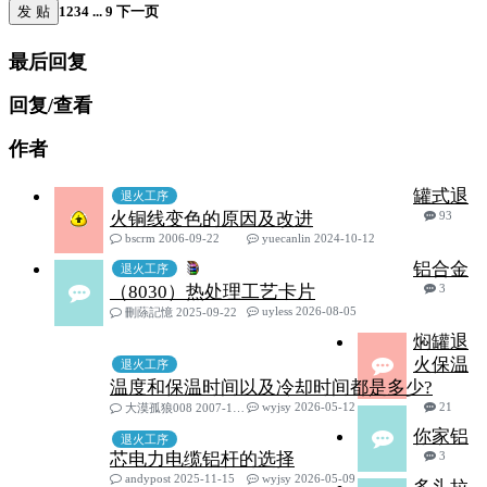
发 贴
1
2
3
4
...
9
下一页
最后回复
回复/查看
作者
罐式退
退火工序
火铜线变色的原因及改进
93
bscrm 2006-09-22
yuecanlin 2024-10-12
铝合金
退火工序
（8030）热处理工艺卡片
3
uyless 2026-08-05
刪蒢記憶 2025-09-22
焖罐退
火保温
退火工序
温度和保温时间以及冷却时间都是多少?
wyjsy 2026-05-12
21
大漠孤狼008 2007-11-22
你家铝
退火工序
芯电力电缆铝杆的选择
3
andypost 2025-11-15
wyjsy 2026-05-09