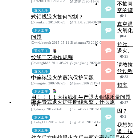
769001201 2020-08-28
游客 2020-11-06
不抽真
空的罐
退火工序
式铝线退火如何控制？
4
yonkefu 2013-05-20
TFDL 2020-08-28
真空退
火氧化
退火工序
问题
4
twlubotech 2015-05-11
zhangzx73 2020-06-12
拉丝、
退火、
退火工序
绞线工艺操作规程
25
wangbb83 2011-05-21
yangkang 2020-06-04
请教拉
丝过程
退火工序
中连续退火的蒸汽保护问题
33
tungsten 2007-02-26
jason6206 2019-11-28
超实
退火工序
用！！！！大拉线机生产退火铜线质量问题
求助管式退火炉中断线频繁，什么原
探讨
37
ylovey 2012-04-10
sifa41227 2019-11-23
因？
2
退火工序
wbg111 2019-07-20
gxd520 2019-11-09
我想知
退火工序
道，拉
丝之后在电炉退火之后表面有斑点那是什么