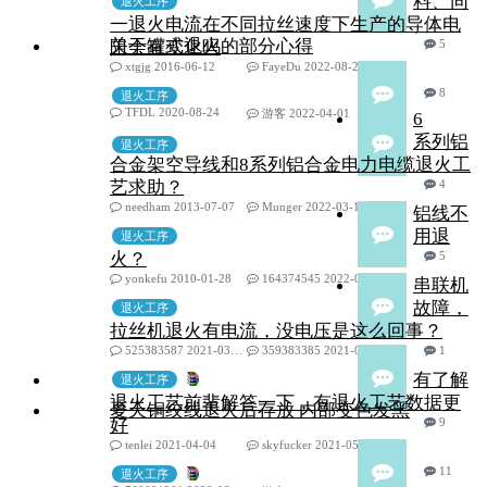
料、同
退火工序
一退火电流在不同拉丝速度下生产的导体电
关于罐式退火的部分心得
阻会有变化吗
5
xtgjg 2016-06-12
FayeDu 2022-08-22
8
退火工序
TFDL 2020-08-24
游客 2022-04-01
6
系列铝
退火工序
合金架空导线和8系列铝合金电力电缆退火工
艺求助？
4
needham 2013-07-07
Munger 2022-03-16
铝线不
用退
退火工序
火？
5
yonkefu 2010-01-28
164374545 2022-03-06
串联机
故障，
退火工序
拉丝机退火有电流，没电压是这么回事？
525383587 2021-03-27
359383385 2021-06-22
1
有了解
退火工序
退火工艺前辈解答一下，有退火工艺数据更
夏天铜绞线退火后存放 内部变色发黑
好
9
tenlei 2021-04-04
skyfucker 2021-05-26
11
退火工序