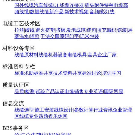
国外线缆
汽车线缆
UL线缆
连接器|插头附件
特种电缆
高
频线缆|数据线缆
新产品|新技术
视频|音频|彩灯线
电缆工艺技术区
拉丝|绞线|退火
挤塑|挤橡|发泡
成缆|绕包|填充
编织|铠装|屏
蔽
温水|辐照|干法交联
喷码印字|记米包装
材料设备专区
线缆原材料
线缆机器设备
电缆模具|盘具
企业厂家
标准资料专栏
标准求助
标准共享
技术资料共享
标准讨论|培训学习
质量认证区
品质|检测|试验
产品认证
电缆销售
专业英语|国际贸易
信息交流
线缆选型|施工安装
线缆设计|参数计算
行业资讯
企业管理
区
线缆专业话题
娱乐休闲
BBS事务区