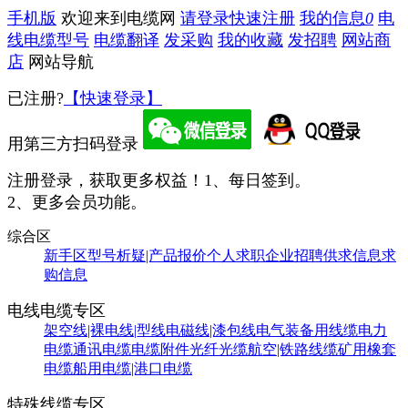
手机版
欢迎来到电缆网
请登录
快速注册
我的信息
0
电
线电缆型号
电缆翻译
发采购
我的收藏
发招聘
网站商
店
网站导航
已注册?
【快速登录】
用第三方扫码登录
注册登录，获取更多权益！
1、每日签到。
2、更多会员功能。
综合区
新手区
型号析疑|产品报价
个人求职
企业招聘
供求信息
求
购信息
电线电缆专区
架空线|裸电线|型线
电磁线|漆包线
电气装备用线缆
电力
电缆
通讯电缆
电缆附件
光纤光缆
航空|铁路线缆
矿用橡套
电缆
船用电缆|港口电缆
特殊线缆专区