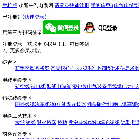
手机版
欢迎来到电缆网
请登录
快速注册
我的信息
0
电线电缆型
已注册?
【快速登录】
用第三方扫码登录
注册登录，获取更多权益！
1、每日签到。
2、更多会员功能。
综合区
新手区
型号析疑|产品报价
个人求职
企业招聘
供求信息
求
电线电缆专区
架空线|裸电线|型线
电磁线|漆包线
电气装备用线缆
电力电
特殊线缆专区
国外线缆
汽车线缆
UL线缆
连接器|插头附件
特种电缆
高频
电缆工艺技术区
拉丝|绞线|退火
挤塑|挤橡|发泡
成缆|绕包|填充
编织|铠装|屏
材料设备专区