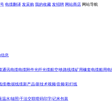
号
电缆翻译
发采购
我的收藏
发招聘
网站商店
网站导航
购信息
缆
通讯电缆
电缆附件
光纤光缆
航空|铁路线缆
矿用橡套电缆
船用电
线缆|数据线缆
新产品|新技术
视频|音频|彩灯线
蔽
温水|辐照|干法交联
喷码印字|记米包装