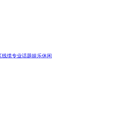
区
线缆专业话题
娱乐休闲