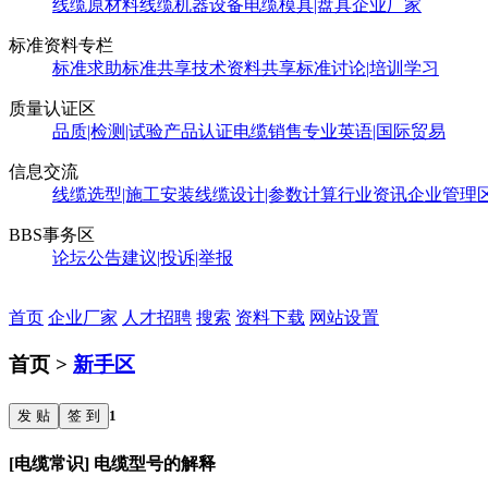
线缆原材料
线缆机器设备
电缆模具|盘具
企业厂家
标准资料专栏
标准求助
标准共享
技术资料共享
标准讨论|培训学习
质量认证区
品质|检测|试验
产品认证
电缆销售
专业英语|国际贸易
信息交流
线缆选型|施工安装
线缆设计|参数计算
行业资讯
企业管理
BBS事务区
论坛公告
建议|投诉|举报
首页
企业厂家
人才招聘
搜索
资料下载
网站设置
首页 >
新手区
发 贴
签 到
1
[电缆常识] 电缆型号的解释