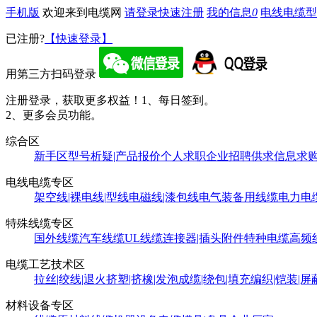
手机版
欢迎来到电缆网
请登录
快速注册
我的信息
0
电线电缆型
已注册?
【快速登录】
用第三方扫码登录
注册登录，获取更多权益！
1、每日签到。
2、更多会员功能。
综合区
新手区
型号析疑|产品报价
个人求职
企业招聘
供求信息
求
电线电缆专区
架空线|裸电线|型线
电磁线|漆包线
电气装备用线缆
电力电
特殊线缆专区
国外线缆
汽车线缆
UL线缆
连接器|插头附件
特种电缆
高频
电缆工艺技术区
拉丝|绞线|退火
挤塑|挤橡|发泡
成缆|绕包|填充
编织|铠装|屏
材料设备专区