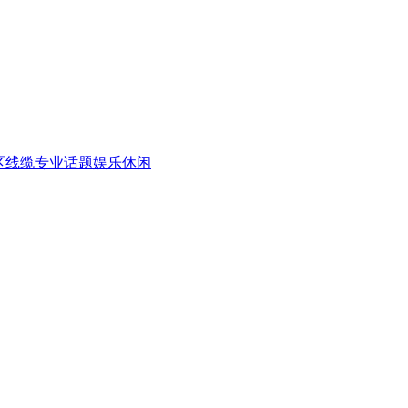
区
线缆专业话题
娱乐休闲