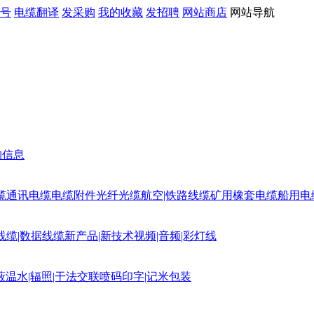
号
电缆翻译
发采购
我的收藏
发招聘
网站商店
网站导航
购信息
缆
通讯电缆
电缆附件
光纤光缆
航空|铁路线缆
矿用橡套电缆
船用电
线缆|数据线缆
新产品|新技术
视频|音频|彩灯线
蔽
温水|辐照|干法交联
喷码印字|记米包装