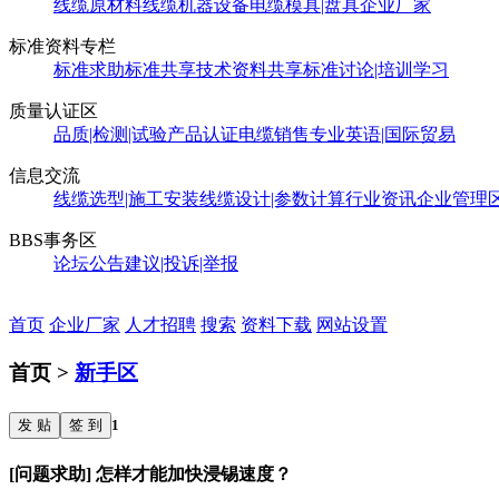
线缆原材料
线缆机器设备
电缆模具|盘具
企业厂家
标准资料专栏
标准求助
标准共享
技术资料共享
标准讨论|培训学习
质量认证区
品质|检测|试验
产品认证
电缆销售
专业英语|国际贸易
信息交流
线缆选型|施工安装
线缆设计|参数计算
行业资讯
企业管理
BBS事务区
论坛公告
建议|投诉|举报
首页
企业厂家
人才招聘
搜索
资料下载
网站设置
首页 >
新手区
发 贴
签 到
1
[问题求助] 怎样才能加快浸锡速度？