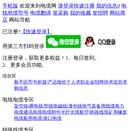
手机版
欢迎来到电缆网
请登录
快速注册
我的信息
0
电
线电缆型号
电缆翻译
发采购
我的收藏
发招聘
网站商
店
网站导航
已注册?
【快速登录】
用第三方扫码登录
注册登录，获取更多权益！
1、每日签到。
2、更多会员功能。
综合区
新手区
型号析疑|产品报价
个人求职
企业招聘
供求信息
求
购信息
电线电缆专区
架空线|裸电线|型线
电磁线|漆包线
电气装备用线缆
电力
电缆
通讯电缆
电缆附件
光纤光缆
航空|铁路线缆
矿用橡套
电缆
船用电缆|港口电缆
特殊线缆专区