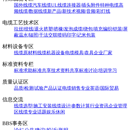
国外线缆
汽车线缆
UL线缆
连接器|插头附件
特种电缆
高
频线缆|数据线缆
新产品|新技术
视频|音频|彩灯线
电缆工艺技术区
拉丝|绞线|退火
挤塑|挤橡|发泡
成缆|绕包|填充
编织|铠装|屏
蔽
温水|辐照|干法交联
喷码印字|记米包装
材料设备专区
线缆原材料
线缆机器设备
电缆模具|盘具
企业厂家
标准资料专栏
标准求助
标准共享
技术资料共享
标准讨论|培训学习
质量认证区
品质|检测|试验
产品认证
电缆销售
专业英语|国际贸易
信息交流
线缆选型|施工安装
线缆设计|参数计算
行业资讯
企业管理
区
线缆专业话题
娱乐休闲
BBS事务区