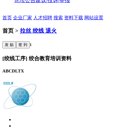
论坛公告
建议|投诉|举报
首页
企业厂家
人才招聘
搜索
资料下载
网站设置
首页 >
拉丝 绞线 退火
发 贴
签 到
1
[绞线工序] 绞合教育培训资料
ABCDLTX