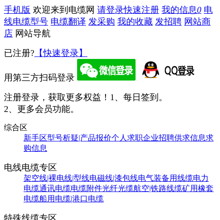
手机版
欢迎来到电缆网
请登录
快速注册
我的信息
0
电
线电缆型号
电缆翻译
发采购
我的收藏
发招聘
网站商
店
网站导航
已注册?
【快速登录】
用第三方扫码登录
注册登录，获取更多权益！
1、每日签到。
2、更多会员功能。
综合区
新手区
型号析疑|产品报价
个人求职
企业招聘
供求信息
求
购信息
电线电缆专区
架空线|裸电线|型线
电磁线|漆包线
电气装备用线缆
电力
电缆
通讯电缆
电缆附件
光纤光缆
航空|铁路线缆
矿用橡套
电缆
船用电缆|港口电缆
特殊线缆专区