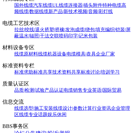
国外线缆
汽车线缆
UL线缆
连接器|插头附件
特种电缆
高
频线缆|数据线缆
新产品|新技术
视频|音频|彩灯线
电缆工艺技术区
拉丝|绞线|退火
挤塑|挤橡|发泡
成缆|绕包|填充
编织|铠装|屏
蔽
温水|辐照|干法交联
喷码印字|记米包装
材料设备专区
线缆原材料
线缆机器设备
电缆模具|盘具
企业厂家
标准资料专栏
标准求助
标准共享
技术资料共享
标准讨论|培训学习
质量认证区
品质|检测|试验
产品认证
电缆销售
专业英语|国际贸易
信息交流
线缆选型|施工安装
线缆设计|参数计算
行业资讯
企业管理
区
线缆专业话题
娱乐休闲
BBS事务区