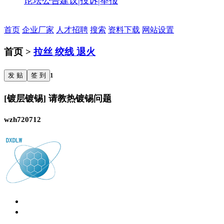
论坛公告
建议|投诉|举报
首页
企业厂家
人才招聘
搜索
资料下载
网站设置
首页 >
拉丝 绞线 退火
发 贴
签 到
1
[镀层镀锡] 请教热镀锡问题
wzh720712