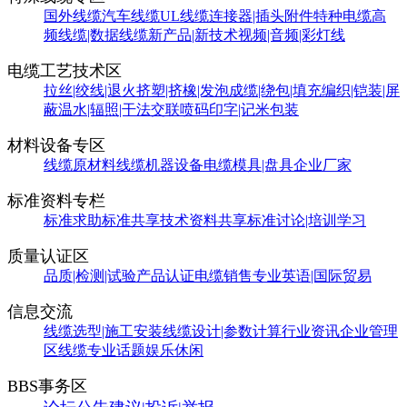
国外线缆
汽车线缆
UL线缆
连接器|插头附件
特种电缆
高
频线缆|数据线缆
新产品|新技术
视频|音频|彩灯线
电缆工艺技术区
拉丝|绞线|退火
挤塑|挤橡|发泡
成缆|绕包|填充
编织|铠装|屏
蔽
温水|辐照|干法交联
喷码印字|记米包装
材料设备专区
线缆原材料
线缆机器设备
电缆模具|盘具
企业厂家
标准资料专栏
标准求助
标准共享
技术资料共享
标准讨论|培训学习
质量认证区
品质|检测|试验
产品认证
电缆销售
专业英语|国际贸易
信息交流
线缆选型|施工安装
线缆设计|参数计算
行业资讯
企业管理
区
线缆专业话题
娱乐休闲
BBS事务区