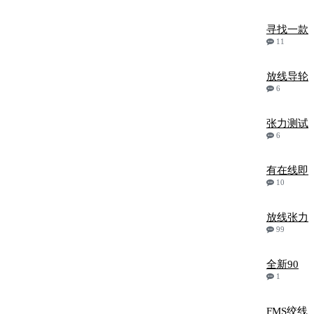
寻找一款
11
放线导轮
6
张力测试
6
有在线即
10
放线张力
99
全新90
1
FMS绞线