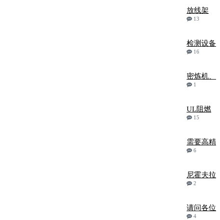
放线架
13
检测设备
16
密炼机、
1
UL阻燃
15
需要高精
6
尼霍夫拉
2
请问各位
4