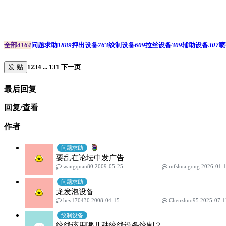
全部
4164
问题求助
1889
押出设备
763
绞制设备
609
拉丝设备
309
辅助设备
307
喷
发 贴
1
2
3
4
...
131
下一页
最后回复
回复/查看
作者
问题求助
要乱在论坛中发广告
wangquan80 2009-05-25
mfshuaigong 2026-01-
问题求助
龙发泡设备
hcy170430 2008-04-15
Chenzhuo95 2025-07-1
绞制设备
绞线该用哪几种绞线设备绞制？