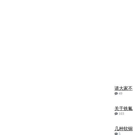
请大家不
49
关于铁氟
103
几种软铜
5