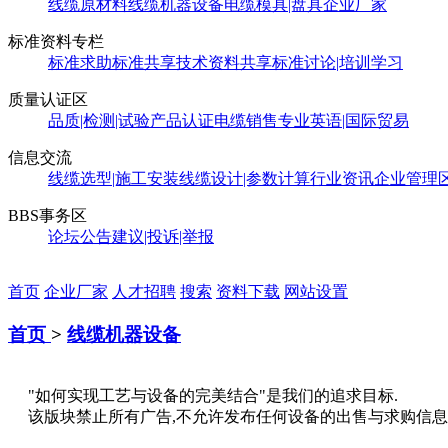
线缆原材料
线缆机器设备
电缆模具|盘具
企业厂家
标准资料专栏
标准求助
标准共享
技术资料共享
标准讨论|培训学习
质量认证区
品质|检测|试验
产品认证
电缆销售
专业英语|国际贸易
信息交流
线缆选型|施工安装
线缆设计|参数计算
行业资讯
企业管理
BBS事务区
论坛公告
建议|投诉|举报
首页
企业厂家
人才招聘
搜索
资料下载
网站设置
首页
>
线缆机器设备
"如何实现工艺与设备的完美结合"是我们的追求目标.
该版块禁止所有广告,不允许发布任何设备的出售与求购信息,