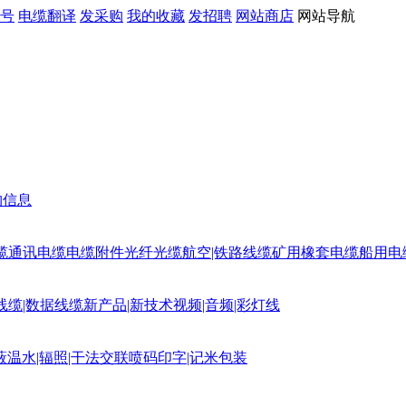
号
电缆翻译
发采购
我的收藏
发招聘
网站商店
网站导航
购信息
缆
通讯电缆
电缆附件
光纤光缆
航空|铁路线缆
矿用橡套电缆
船用电
线缆|数据线缆
新产品|新技术
视频|音频|彩灯线
蔽
温水|辐照|干法交联
喷码印字|记米包装