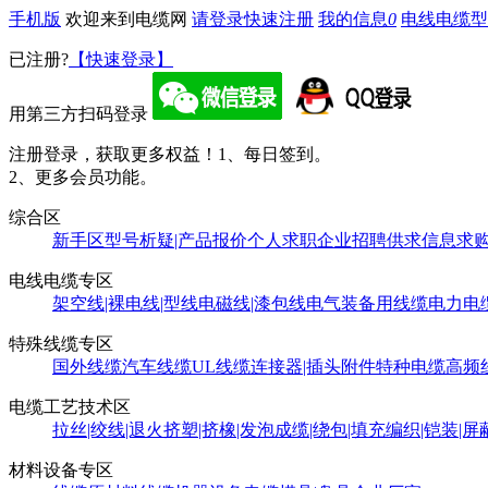
手机版
欢迎来到电缆网
请登录
快速注册
我的信息
0
电线电缆型
已注册?
【快速登录】
用第三方扫码登录
注册登录，获取更多权益！
1、每日签到。
2、更多会员功能。
综合区
新手区
型号析疑|产品报价
个人求职
企业招聘
供求信息
求
电线电缆专区
架空线|裸电线|型线
电磁线|漆包线
电气装备用线缆
电力电
特殊线缆专区
国外线缆
汽车线缆
UL线缆
连接器|插头附件
特种电缆
高频
电缆工艺技术区
拉丝|绞线|退火
挤塑|挤橡|发泡
成缆|绕包|填充
编织|铠装|屏
材料设备专区