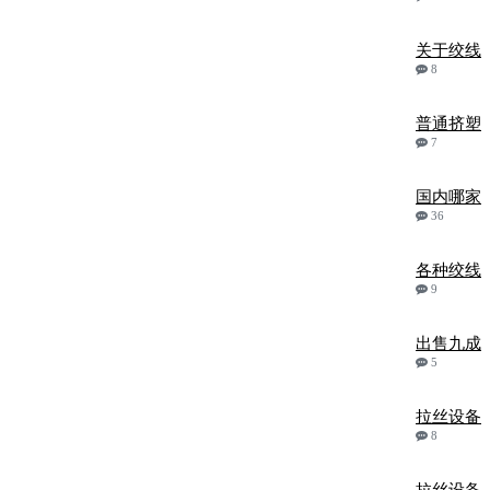
关于绞线
8
普通挤塑
7
国内哪家
36
各种绞线
9
出售九成
5
拉丝设备
8