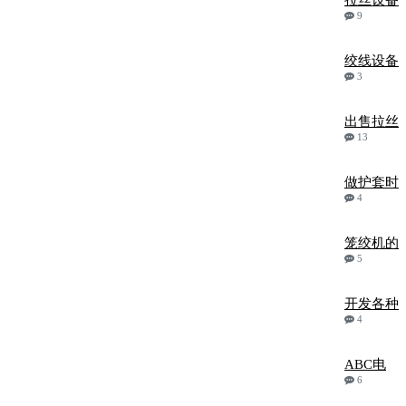
拉丝设备
9
绞线设备
3
出售拉丝
13
做护套时
4
笼绞机的
5
开发各种
4
ABC电
6