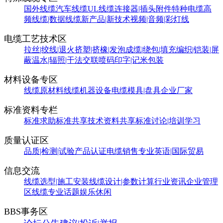
国外线缆
汽车线缆
UL线缆
连接器|插头附件
特种电缆
高
频线缆|数据线缆
新产品|新技术
视频|音频|彩灯线
电缆工艺技术区
拉丝|绞线|退火
挤塑|挤橡|发泡
成缆|绕包|填充
编织|铠装|屏
蔽
温水|辐照|干法交联
喷码印字|记米包装
材料设备专区
线缆原材料
线缆机器设备
电缆模具|盘具
企业厂家
标准资料专栏
标准求助
标准共享
技术资料共享
标准讨论|培训学习
质量认证区
品质|检测|试验
产品认证
电缆销售
专业英语|国际贸易
信息交流
线缆选型|施工安装
线缆设计|参数计算
行业资讯
企业管理
区
线缆专业话题
娱乐休闲
BBS事务区