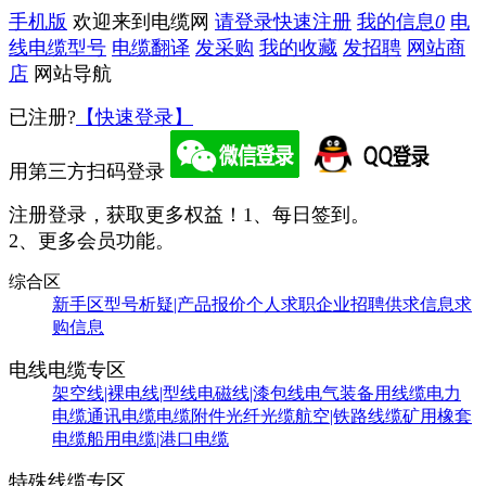
手机版
欢迎来到电缆网
请登录
快速注册
我的信息
0
电
线电缆型号
电缆翻译
发采购
我的收藏
发招聘
网站商
店
网站导航
已注册?
【快速登录】
用第三方扫码登录
注册登录，获取更多权益！
1、每日签到。
2、更多会员功能。
综合区
新手区
型号析疑|产品报价
个人求职
企业招聘
供求信息
求
购信息
电线电缆专区
架空线|裸电线|型线
电磁线|漆包线
电气装备用线缆
电力
电缆
通讯电缆
电缆附件
光纤光缆
航空|铁路线缆
矿用橡套
电缆
船用电缆|港口电缆
特殊线缆专区