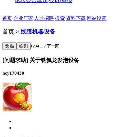
论坛公告
建议|投诉|举报
首页
企业厂家
人才招聘
搜索
资料下载
网站设置
首页 >
线缆机器设备
发 贴
签 到
1
2
3
4
...
7
下一页
[问题求助] 关于铁氟龙发泡设备
hcy170430