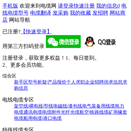
手机版
欢迎来到电缆网
请登录
快速注册
我的信息
0
电
线电缆型号
电缆翻译
发采购
我的收藏
发招聘
网站商
店
网站导航
已注册?
【快速登录】
用第三方扫码登录
注册登录，获取更多权益！
1、每日签到。
2、更多会员功能。
综合区
新手区
型号析疑|产品报价
个人求职
企业招聘
供求信息
求
购信息
电线电缆专区
架空线|裸电线|型线
电磁线|漆包线
电气装备用线缆
电力
电缆
通讯电缆
电缆附件
光纤光缆
航空|铁路线缆
矿用橡套
电缆
船用电缆|港口电缆
特殊线缆专区