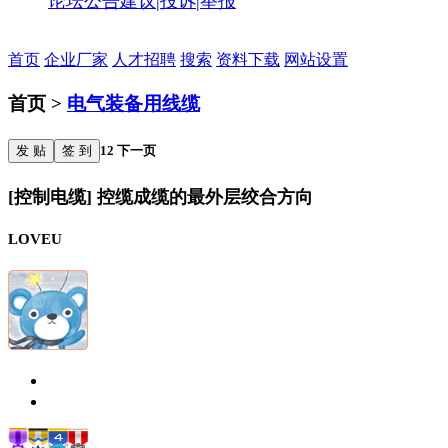
论坛公告
建议|投诉|举报
首页
企业厂家
人才招聘
搜索
资料下载
网站设置
首页 >
电气装备用线缆
发 贴
签 到
1
2
下一页
[控制电缆] 控缆成缆的最外层绞合方向
LOVEU