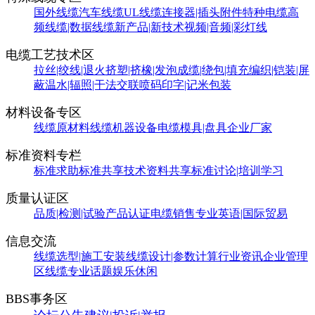
国外线缆
汽车线缆
UL线缆
连接器|插头附件
特种电缆
高
频线缆|数据线缆
新产品|新技术
视频|音频|彩灯线
电缆工艺技术区
拉丝|绞线|退火
挤塑|挤橡|发泡
成缆|绕包|填充
编织|铠装|屏
蔽
温水|辐照|干法交联
喷码印字|记米包装
材料设备专区
线缆原材料
线缆机器设备
电缆模具|盘具
企业厂家
标准资料专栏
标准求助
标准共享
技术资料共享
标准讨论|培训学习
质量认证区
品质|检测|试验
产品认证
电缆销售
专业英语|国际贸易
信息交流
线缆选型|施工安装
线缆设计|参数计算
行业资讯
企业管理
区
线缆专业话题
娱乐休闲
BBS事务区