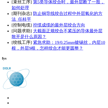
[束丝工序]
第5类导体绞合时，最外层断了一股，
如何处理
[期刊杂志]
防止铜导线绞合过程中外层氧化的方
法_任桂平
[控制电缆]
控缆成缆的最外层绞合方向
[问题求助]
大截面正规绞合不紧压的导体最外层
散开是什么原因？
[绞线工序]
紧急求助：19/0.25mm镀锡丝，内层10
根，外层9根，怎样绞合才能更圆整？
fys