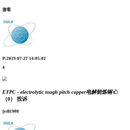
游客
P:2019-07-27 14:05:02
4
ETPC - electrolytic tough pitch copper电解韧炼铜
（0）
投诉
jydl1988