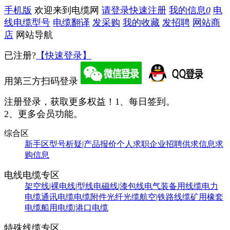
手机版
欢迎来到电缆网
请登录
快速注册
我的信息
0
电
线电缆型号
电缆翻译
发采购
我的收藏
发招聘
网站商
店
网站导航
已注册?
【快速登录】
用第三方扫码登录
注册登录，获取更多权益！
1、每日签到。
2、更多会员功能。
综合区
新手区
型号析疑|产品报价
个人求职
企业招聘
供求信息
求
购信息
电线电缆专区
架空线|裸电线|型线
电磁线|漆包线
电气装备用线缆
电力
电缆
通讯电缆
电缆附件
光纤光缆
航空|铁路线缆
矿用橡套
电缆
船用电缆|港口电缆
特殊线缆专区