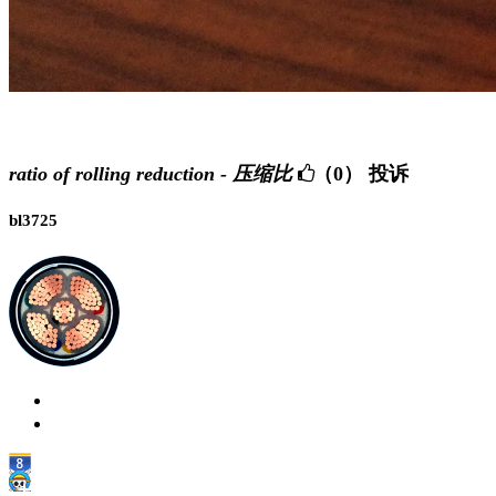
ratio of rolling reduction - 压缩比
（0）
投诉
bl3725