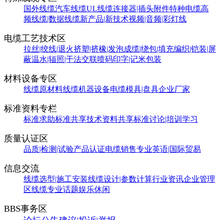
国外线缆
汽车线缆
UL线缆
连接器|插头附件
特种电缆
高
频线缆|数据线缆
新产品|新技术
视频|音频|彩灯线
电缆工艺技术区
拉丝|绞线|退火
挤塑|挤橡|发泡
成缆|绕包|填充
编织|铠装|屏
蔽
温水|辐照|干法交联
喷码印字|记米包装
材料设备专区
线缆原材料
线缆机器设备
电缆模具|盘具
企业厂家
标准资料专栏
标准求助
标准共享
技术资料共享
标准讨论|培训学习
质量认证区
品质|检测|试验
产品认证
电缆销售
专业英语|国际贸易
信息交流
线缆选型|施工安装
线缆设计|参数计算
行业资讯
企业管理
区
线缆专业话题
娱乐休闲
BBS事务区