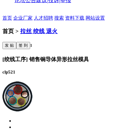
论坛公告
建议|投诉|举报
首页
企业厂家
人才招聘
搜索
资料下载
网站设置
首页 >
拉丝 绞线 退火
发 贴
签 到
1
[绞线工序] 销售铜导体异形拉丝模具
clp521