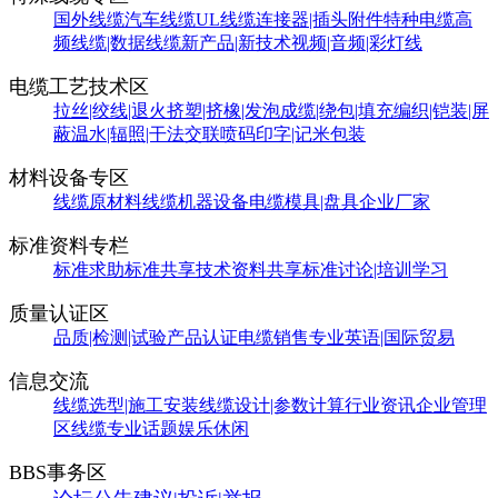
国外线缆
汽车线缆
UL线缆
连接器|插头附件
特种电缆
高
频线缆|数据线缆
新产品|新技术
视频|音频|彩灯线
电缆工艺技术区
拉丝|绞线|退火
挤塑|挤橡|发泡
成缆|绕包|填充
编织|铠装|屏
蔽
温水|辐照|干法交联
喷码印字|记米包装
材料设备专区
线缆原材料
线缆机器设备
电缆模具|盘具
企业厂家
标准资料专栏
标准求助
标准共享
技术资料共享
标准讨论|培训学习
质量认证区
品质|检测|试验
产品认证
电缆销售
专业英语|国际贸易
信息交流
线缆选型|施工安装
线缆设计|参数计算
行业资讯
企业管理
区
线缆专业话题
娱乐休闲
BBS事务区