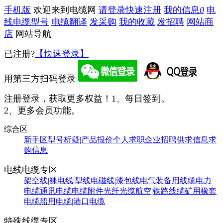
手机版
欢迎来到电缆网
请登录
快速注册
我的信息
0
电
线电缆型号
电缆翻译
发采购
我的收藏
发招聘
网站商
店
网站导航
已注册?
【快速登录】
用第三方扫码登录
注册登录，获取更多权益！
1、每日签到。
2、更多会员功能。
综合区
新手区
型号析疑|产品报价
个人求职
企业招聘
供求信息
求
购信息
电线电缆专区
架空线|裸电线|型线
电磁线|漆包线
电气装备用线缆
电力
电缆
通讯电缆
电缆附件
光纤光缆
航空|铁路线缆
矿用橡套
电缆
船用电缆|港口电缆
特殊线缆专区