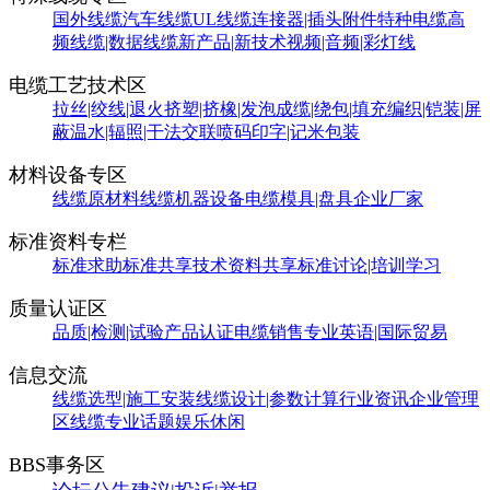
国外线缆
汽车线缆
UL线缆
连接器|插头附件
特种电缆
高
频线缆|数据线缆
新产品|新技术
视频|音频|彩灯线
电缆工艺技术区
拉丝|绞线|退火
挤塑|挤橡|发泡
成缆|绕包|填充
编织|铠装|屏
蔽
温水|辐照|干法交联
喷码印字|记米包装
材料设备专区
线缆原材料
线缆机器设备
电缆模具|盘具
企业厂家
标准资料专栏
标准求助
标准共享
技术资料共享
标准讨论|培训学习
质量认证区
品质|检测|试验
产品认证
电缆销售
专业英语|国际贸易
信息交流
线缆选型|施工安装
线缆设计|参数计算
行业资讯
企业管理
区
线缆专业话题
娱乐休闲
BBS事务区