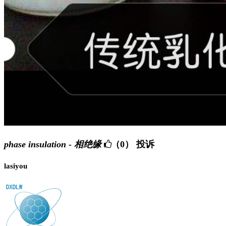
phase insulation - 相绝缘
（0）
投诉
lasiyou