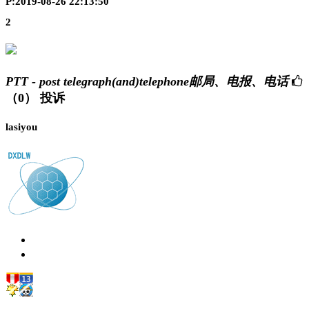
P:2019-08-26 22:13:50
2
PTT - post telegraph(and)telephone邮局、电报、电话
（0）
投诉
lasiyou