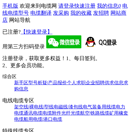
手机版
欢迎来到电缆网
请登录
快速注册
我的信息
0
电
线电缆型号
电缆翻译
发采购
我的收藏
发招聘
网站商
店
网站导航
已注册?
【快速登录】
用第三方扫码登录
注册登录，获取更多权益！
1、每日签到。
2、更多会员功能。
综合区
新手区
型号析疑|产品报价
个人求职
企业招聘
供求信息
求
购信息
电线电缆专区
架空线|裸电线|型线
电磁线|漆包线
电气装备用线缆
电力
电缆
通讯电缆
电缆附件
光纤光缆
航空|铁路线缆
矿用橡套
电缆
船用电缆|港口电缆
特殊线缆专区