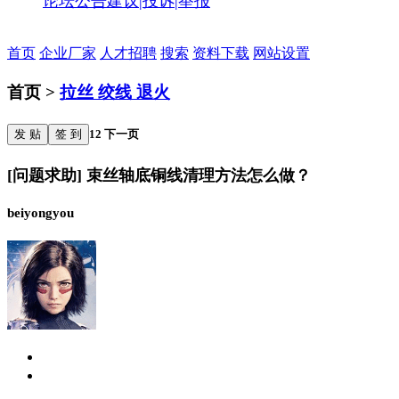
论坛公告
建议|投诉|举报
首页
企业厂家
人才招聘
搜索
资料下载
网站设置
首页 >
拉丝 绞线 退火
发 贴
签 到
1
2
下一页
[问题求助] 束丝轴底铜线清理方法怎么做？
beiyongyou