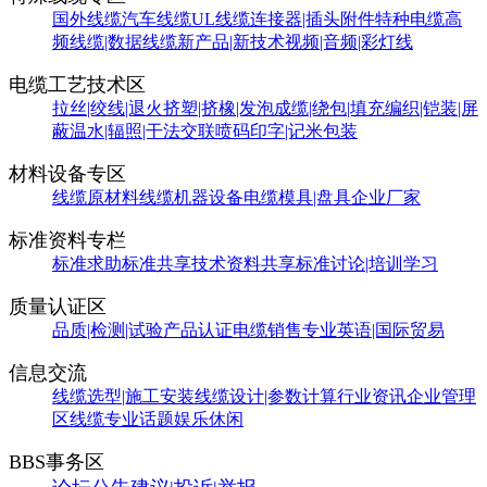
国外线缆
汽车线缆
UL线缆
连接器|插头附件
特种电缆
高
频线缆|数据线缆
新产品|新技术
视频|音频|彩灯线
电缆工艺技术区
拉丝|绞线|退火
挤塑|挤橡|发泡
成缆|绕包|填充
编织|铠装|屏
蔽
温水|辐照|干法交联
喷码印字|记米包装
材料设备专区
线缆原材料
线缆机器设备
电缆模具|盘具
企业厂家
标准资料专栏
标准求助
标准共享
技术资料共享
标准讨论|培训学习
质量认证区
品质|检测|试验
产品认证
电缆销售
专业英语|国际贸易
信息交流
线缆选型|施工安装
线缆设计|参数计算
行业资讯
企业管理
区
线缆专业话题
娱乐休闲
BBS事务区