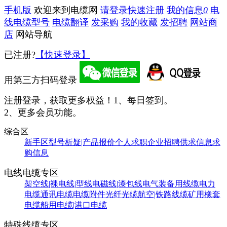
手机版
欢迎来到电缆网
请登录
快速注册
我的信息
0
电
线电缆型号
电缆翻译
发采购
我的收藏
发招聘
网站商
店
网站导航
已注册?
【快速登录】
用第三方扫码登录
注册登录，获取更多权益！
1、每日签到。
2、更多会员功能。
综合区
新手区
型号析疑|产品报价
个人求职
企业招聘
供求信息
求
购信息
电线电缆专区
架空线|裸电线|型线
电磁线|漆包线
电气装备用线缆
电力
电缆
通讯电缆
电缆附件
光纤光缆
航空|铁路线缆
矿用橡套
电缆
船用电缆|港口电缆
特殊线缆专区