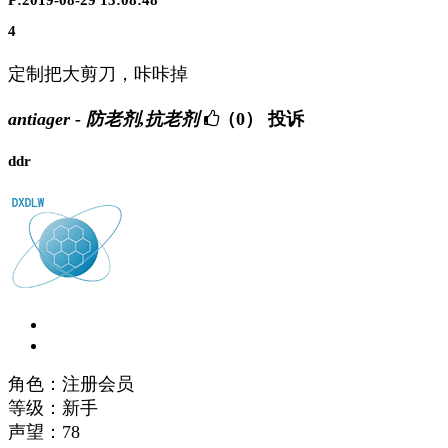
P:2019-08-29 13:08:48
4
定制把大剪刀，咔咔掉
antiager - 防老剂,抗老剂
（0）
投诉
ddr
角色：注册会员
等级：新手
声望：
78