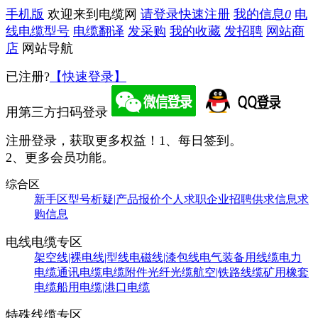
手机版
欢迎来到电缆网
请登录
快速注册
我的信息
0
电
线电缆型号
电缆翻译
发采购
我的收藏
发招聘
网站商
店
网站导航
已注册?
【快速登录】
用第三方扫码登录
注册登录，获取更多权益！
1、每日签到。
2、更多会员功能。
综合区
新手区
型号析疑|产品报价
个人求职
企业招聘
供求信息
求
购信息
电线电缆专区
架空线|裸电线|型线
电磁线|漆包线
电气装备用线缆
电力
电缆
通讯电缆
电缆附件
光纤光缆
航空|铁路线缆
矿用橡套
电缆
船用电缆|港口电缆
特殊线缆专区