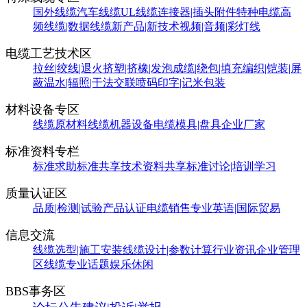
国外线缆
汽车线缆
UL线缆
连接器|插头附件
特种电缆
高
频线缆|数据线缆
新产品|新技术
视频|音频|彩灯线
电缆工艺技术区
拉丝|绞线|退火
挤塑|挤橡|发泡
成缆|绕包|填充
编织|铠装|屏
蔽
温水|辐照|干法交联
喷码印字|记米包装
材料设备专区
线缆原材料
线缆机器设备
电缆模具|盘具
企业厂家
标准资料专栏
标准求助
标准共享
技术资料共享
标准讨论|培训学习
质量认证区
品质|检测|试验
产品认证
电缆销售
专业英语|国际贸易
信息交流
线缆选型|施工安装
线缆设计|参数计算
行业资讯
企业管理
区
线缆专业话题
娱乐休闲
BBS事务区