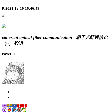
P:2021-12-10 16:46:49
4
coherent optical fiber communication - 相干光纤通信
（0）
投诉
FayeDu