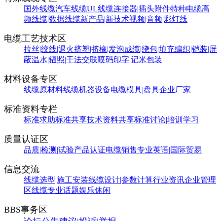
国外线缆
汽车线缆
UL线缆
连接器|插头附件
特种电缆
高
频线缆|数据线缆
新产品|新技术
视频|音频|彩灯线
电缆工艺技术区
拉丝|绞线|退火
挤塑|挤橡|发泡
成缆|绕包|填充
编织|铠装|屏
蔽
温水|辐照|干法交联
喷码印字|记米包装
材料设备专区
线缆原材料
线缆机器设备
电缆模具|盘具
企业厂家
标准资料专栏
标准求助
标准共享
技术资料共享
标准讨论|培训学习
质量认证区
品质|检测|试验
产品认证
电缆销售
专业英语|国际贸易
信息交流
线缆选型|施工安装
线缆设计|参数计算
行业资讯
企业管理
区
线缆专业话题
娱乐休闲
BBS事务区