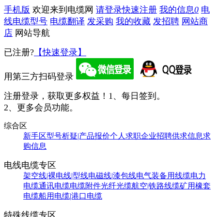
手机版
欢迎来到电缆网
请登录
快速注册
我的信息
0
电
线电缆型号
电缆翻译
发采购
我的收藏
发招聘
网站商
店
网站导航
已注册?
【快速登录】
用第三方扫码登录
注册登录，获取更多权益！
1、每日签到。
2、更多会员功能。
综合区
新手区
型号析疑|产品报价
个人求职
企业招聘
供求信息
求
购信息
电线电缆专区
架空线|裸电线|型线
电磁线|漆包线
电气装备用线缆
电力
电缆
通讯电缆
电缆附件
光纤光缆
航空|铁路线缆
矿用橡套
电缆
船用电缆|港口电缆
特殊线缆专区