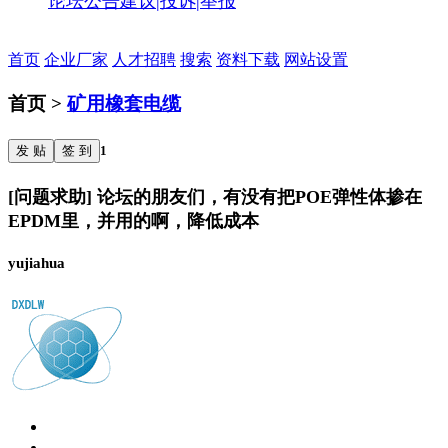
论坛公告
建议|投诉|举报
首页
企业厂家
人才招聘
搜索
资料下载
网站设置
首页 >
矿用橡套电缆
发 贴
签 到
1
[问题求助] 论坛的朋友们，有没有把POE弹性体掺在
EPDM里，并用的啊，降低成本
yujiahua