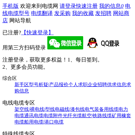
手机版
欢迎来到电缆网
请登录
快速注册
我的信息
0
电
线电缆型号
电缆翻译
发采购
我的收藏
发招聘
网站商
店
网站导航
已注册?
【快速登录】
用第三方扫码登录
注册登录，获取更多权益！
1、每日签到。
2、更多会员功能。
综合区
新手区
型号析疑|产品报价
个人求职
企业招聘
供求信息
求
购信息
电线电缆专区
架空线|裸电线|型线
电磁线|漆包线
电气装备用线缆
电力
电缆
通讯电缆
电缆附件
光纤光缆
航空|铁路线缆
矿用橡套
电缆
船用电缆|港口电缆
特殊线缆专区