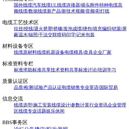
国外线缆
汽车线缆
UL线缆
连接器|插头附件
特种电缆
高
频线缆|数据线缆
新产品|新技术
视频|音频|彩灯线
电缆工艺技术区
拉丝|绞线|退火
挤塑|挤橡|发泡
成缆|绕包|填充
编织|铠装|屏
蔽
温水|辐照|干法交联
喷码印字|记米包装
材料设备专区
线缆原材料
线缆机器设备
电缆模具|盘具
企业厂家
标准资料专栏
标准求助
标准共享
技术资料共享
标准讨论|培训学习
质量认证区
品质|检测|试验
产品认证
电缆销售
专业英语|国际贸易
信息交流
线缆选型|施工安装
线缆设计|参数计算
行业资讯
企业管理
区
线缆专业话题
娱乐休闲
BBS事务区