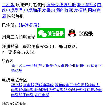
手机版
欢迎来到电缆网
请登录
快速注册
我的信息
0
电
线电缆型号
电缆翻译
发采购
我的收藏
发招聘
网站商
店
网站导航
已注册?
【快速登录】
用第三方扫码登录
注册登录，获取更多权益！
1、每日签到。
2、更多会员功能。
综合区
新手区
型号析疑|产品报价
个人求职
企业招聘
供求信息
求
购信息
电线电缆专区
架空线|裸电线|型线
电磁线|漆包线
电气装备用线缆
电力
电缆
通讯电缆
电缆附件
光纤光缆
航空|铁路线缆
矿用橡套
电缆
船用电缆|港口电缆
特殊线缆专区