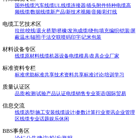
国外线缆
汽车线缆
UL线缆
连接器|插头附件
特种电缆
高
频线缆|数据线缆
新产品|新技术
视频|音频|彩灯线
电缆工艺技术区
拉丝|绞线|退火
挤塑|挤橡|发泡
成缆|绕包|填充
编织|铠装|屏
蔽
温水|辐照|干法交联
喷码印字|记米包装
材料设备专区
线缆原材料
线缆机器设备
电缆模具|盘具
企业厂家
标准资料专栏
标准求助
标准共享
技术资料共享
标准讨论|培训学习
质量认证区
品质|检测|试验
产品认证
电缆销售
专业英语|国际贸易
信息交流
线缆选型|施工安装
线缆设计|参数计算
行业资讯
企业管理
区
线缆专业话题
娱乐休闲
BBS事务区