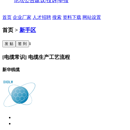
论坛公告
建议|投诉|举报
首页
企业厂家
人才招聘
搜索
资料下载
网站设置
首页 >
新手区
发 贴
签 到
1
[电缆常识] 电缆生产工艺流程
新华线缆