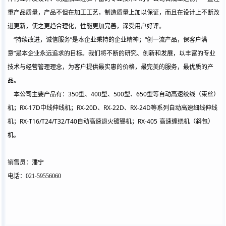
重产品质量，产品不但在加工工艺，制造质量上加以保证，而且在设计上不断改
进更新，使之更趋合理化，性能更加完善，深受用户好评。
“
”
“
持续改进，诚信服务
是本企业秉持的企业精神；
创一流产品，保客户满
”
意
是本企业永远追求的目标。我们将不断的研究、创新和发展，以丰富的专业
技术与经营管理理念，为客户提供最实惠的价格，最完美的服务，最优质的产
品。
350
400
500
650
本公司主要产品有：
型、
型、
型、
型等自动高速绞线（束丝）
RX-17D
RX-20D
RX-22D
RX-24D
机；
中线伸线机；
、
、
等系列自动高速细线伸线
RX-T16/T24/T32/T40
RX-405
机；
自动高速退火镀锡机；
高速缠绕机（斜包）
机。
销售员：潘宁
电话：021-59556060