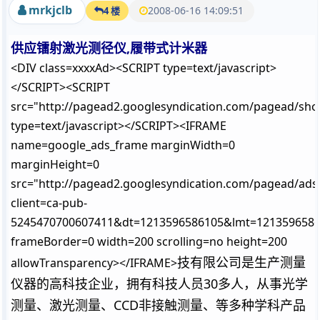
mrkjclb
2008-06-16 14:09:51
4 楼
供应镭射激光测径仪,履带式计米器
<DIV class=xxxxAd><SCRIPT type=text/javascript>
</SCRIPT><SCRIPT
src="http://pagead2.googlesyndication.com/pagead/sho
type=text/javascript></SCRIPT><IFRAME
name=google_ads_frame marginWidth=0
marginHeight=0
src="http://pagead2.googlesyndication.com/pagead/ads
client=ca-pub-
5245470700607411&dt=1213596586105&lmt=121359658
frameBorder=0 width=200 scrolling=no height=200
技有限公司是生产测量
allowTransparency></IFRAME>
仪器的高科技企业，拥有科技人员30多人，从事光学
测量、激光测量、CCD非接触测量、等多种学科产品