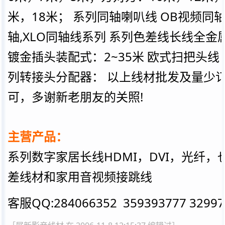
米，18米； 系列同轴喇叭线 OB视频同轴
轴,XLO同轴线系列 系列色差线长线全金属
镀金插头装配式：2~35米 欧式扫把头线
列转接头分配器： 以上线材批发及量少
可，多谢新老朋友的关照!
主营产品：
系列数字家居长线HDMI，DVI，光纤，
差线材和家用音视频接跳线
客服QQ:284066352 359393777 32997