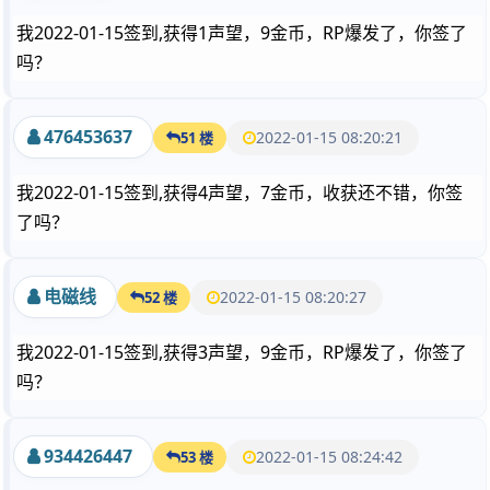
我2022-01-15签到,获得1声望，9金币，RP爆发了，你签了
吗？
476453637
2022-01-15 08:20:21
51 楼
我2022-01-15签到,获得4声望，7金币，收获还不错，你签
了吗？
电磁线
2022-01-15 08:20:27
52 楼
我2022-01-15签到,获得3声望，9金币，RP爆发了，你签了
吗？
934426447
2022-01-15 08:24:42
53 楼