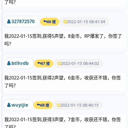
了吗？
327872570
2022-01-15 08:41:34
66 楼
我2022-01-15签到,获得5声望，8金币，RP爆发了，你签了
吗？
btlhrdb
2022-01-15 08:44:02
67 楼
我2022-01-15签到,获得2声望，6金币，收获还不错，你签
了吗？
wuyijie
2022-01-15 08:46:15
68 楼
我2022-01-15签到,获得3声望，7金币，收获还不错，你签
了吗？