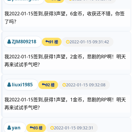
我2022-01-15签到,获得3声望，6金币，收获还不错，你签
了吗？
ZJM809218
2022-01-15 09:31:42
91 楼
我2022-01-15签到,获得1声望，2金币，悲剧的RP啊！明天
再来试试手气吧？
liuxi1985
2022-01-15 09:32:08
92 楼
我2022-01-15签到,获得1声望，1金币，悲剧的RP啊！明天
再来试试手气吧？
yan
2022-01-15 09:32:31
93 楼