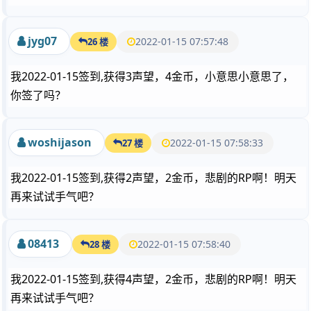
jyg07
2022-01-15 07:57:48
26 楼
我2022-01-15签到,获得3声望，4金币，小意思小意思了，
你签了吗？
woshijason
2022-01-15 07:58:33
27 楼
我2022-01-15签到,获得2声望，2金币，悲剧的RP啊！明天
再来试试手气吧？
08413
2022-01-15 07:58:40
28 楼
我2022-01-15签到,获得4声望，2金币，悲剧的RP啊！明天
再来试试手气吧？