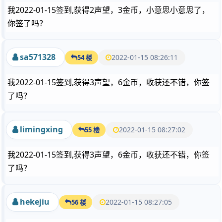
我2022-01-15签到,获得2声望，3金币，小意思小意思了，
你签了吗？
sa571328
2022-01-15 08:26:11
54 楼
我2022-01-15签到,获得3声望，6金币，收获还不错，你签
了吗？
limingxing
2022-01-15 08:27:02
55 楼
我2022-01-15签到,获得3声望，6金币，收获还不错，你签
了吗？
hekejiu
2022-01-15 08:27:05
56 楼