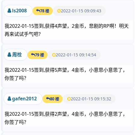
ls2008
2022-01-15 09:09:43
78 楼
我2022-01-15签到,获得4声望，2金币，悲剧的RP啊！明天
再来试试手气吧？
周栓
2022-01-15 09:14:54
79 楼
我2022-01-15签到,获得5声望，4金币，小意思小意思了，
你签了吗？
gafen2012
2022-01-15 09:15:32
80 楼
我2022-01-15签到,获得2声望，4金币，小意思小意思了，
你签了吗？