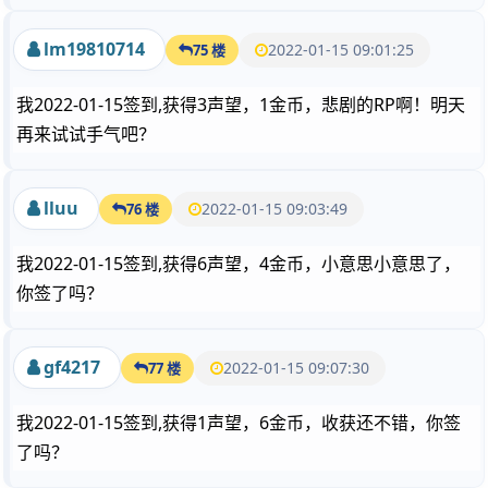
lm19810714
2022-01-15 09:01:25
75 楼
我2022-01-15签到,获得3声望，1金币，悲剧的RP啊！明天
再来试试手气吧？
lluu
2022-01-15 09:03:49
76 楼
我2022-01-15签到,获得6声望，4金币，小意思小意思了，
你签了吗？
gf4217
2022-01-15 09:07:30
77 楼
我2022-01-15签到,获得1声望，6金币，收获还不错，你签
了吗？