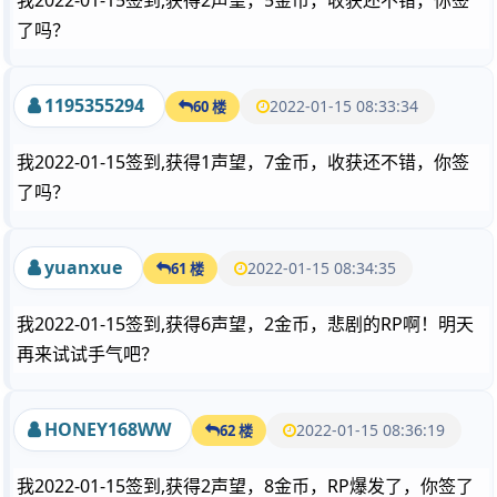
我2022-01-15签到,获得2声望，5金币，收获还不错，你签
了吗？
1195355294
2022-01-15 08:33:34
60 楼
我2022-01-15签到,获得1声望，7金币，收获还不错，你签
了吗？
yuanxue
2022-01-15 08:34:35
61 楼
我2022-01-15签到,获得6声望，2金币，悲剧的RP啊！明天
再来试试手气吧？
HONEY168WW
2022-01-15 08:36:19
62 楼
我2022-01-15签到,获得2声望，8金币，RP爆发了，你签了