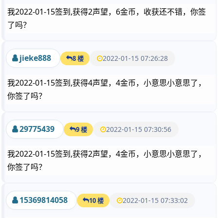
我2022-01-15签到,获得2声望，6金币，收获还不错，你签
了吗？
jieke888
2022-01-15 07:26:28
8 楼
我2022-01-15签到,获得4声望，4金币，小意思小意思了，
你签了吗？
29775439
2022-01-15 07:30:56
9 楼
我2022-01-15签到,获得2声望，4金币，小意思小意思了，
你签了吗？
15369814058
2022-01-15 07:33:02
10 楼