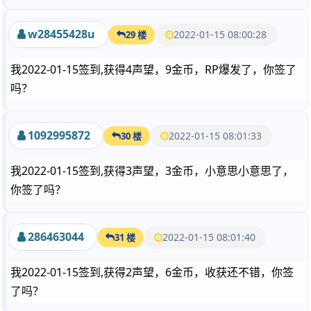
w28455428u
2022-01-15 08:00:28
29 楼
我2022-01-15签到,获得4声望，9金币，RP爆发了，你签了
吗？
1092995872
2022-01-15 08:01:33
30 楼
我2022-01-15签到,获得3声望，3金币，小意思小意思了，
你签了吗？
286463044
2022-01-15 08:01:40
31 楼
我2022-01-15签到,获得2声望，6金币，收获还不错，你签
了吗？