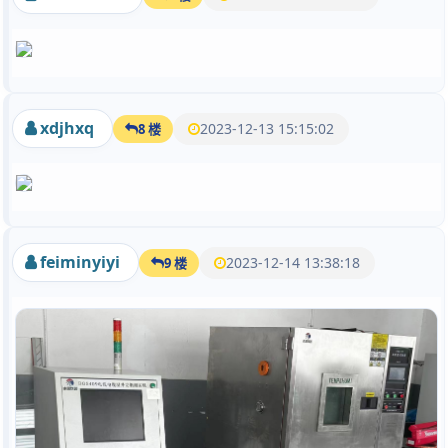
xdjhxq
2023-12-13 15:15:02
8 楼
feiminyiyi
2023-12-14 13:38:18
9 楼