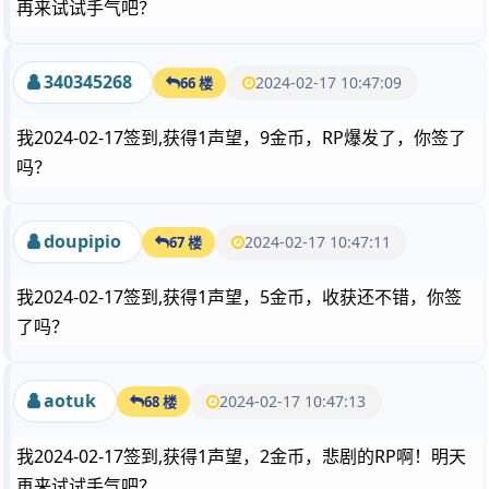
再来试试手气吧？
340345268
2024-02-17 10:47:09
66 楼
我2024-02-17签到,获得1声望，9金币，RP爆发了，你签了
吗？
doupipio
2024-02-17 10:47:11
67 楼
我2024-02-17签到,获得1声望，5金币，收获还不错，你签
了吗？
aotuk
2024-02-17 10:47:13
68 楼
我2024-02-17签到,获得1声望，2金币，悲剧的RP啊！明天
再来试试手气吧？