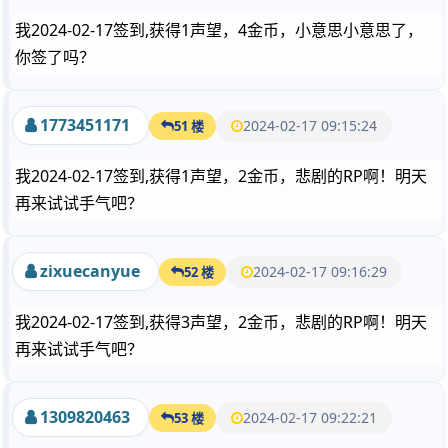
我2024-02-17签到,获得1声望，4金币，小意思小意思了，
你签了吗？
1773451171
2024-02-17 09:15:24
51 楼
我2024-02-17签到,获得1声望，2金币，悲剧的RP啊！明天
再来试试手气吧？
zixuecanyue
2024-02-17 09:16:29
52 楼
我2024-02-17签到,获得3声望，2金币，悲剧的RP啊！明天
再来试试手气吧？
1309820463
2024-02-17 09:22:21
53 楼