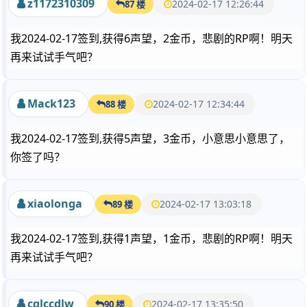
z1172310309
2024-02-17 12:26:44
87 楼
我2024-02-17签到,获得6声望，2金币，悲剧的RP啊！明天
再来试试手气吧？
Mack123
2024-02-17 12:34:44
88 楼
我2024-02-17签到,获得5声望，3金币，小意思小意思了，
你签了吗？
xiaolonga
2024-02-17 13:03:18
89 楼
我2024-02-17签到,获得1声望，1金币，悲剧的RP啊！明天
再来试试手气吧？
cglccdlw
2024-02-17 13:35:50
90 楼