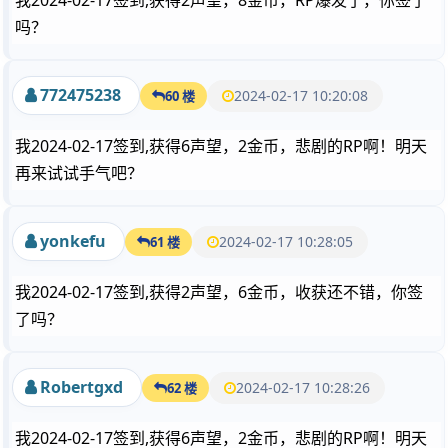
我2024-02-17签到,获得2声望，8金币，RP爆发了，你签了
吗？
772475238
2024-02-17 10:20:08
60 楼
我2024-02-17签到,获得6声望，2金币，悲剧的RP啊！明天
再来试试手气吧？
yonkefu
2024-02-17 10:28:05
61 楼
我2024-02-17签到,获得2声望，6金币，收获还不错，你签
了吗？
Robertgxd
2024-02-17 10:28:26
62 楼
我2024-02-17签到,获得6声望，2金币，悲剧的RP啊！明天