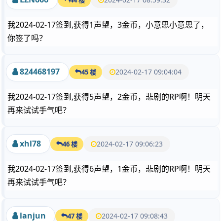
我2024-02-17签到,获得1声望，3金币，小意思小意思了，
你签了吗？
824468197
2024-02-17 09:04:04
45 楼
我2024-02-17签到,获得5声望，2金币，悲剧的RP啊！明天
再来试试手气吧？
xhl78
2024-02-17 09:06:23
46 楼
我2024-02-17签到,获得6声望，1金币，悲剧的RP啊！明天
再来试试手气吧？
lanjun
2024-02-17 09:08:43
47 楼