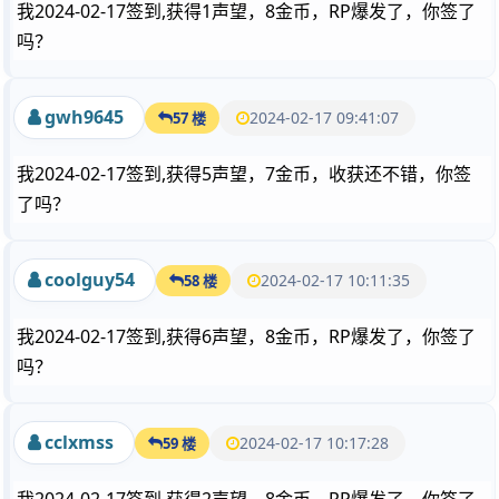
我2024-02-17签到,获得1声望，8金币，RP爆发了，你签了
吗？
gwh9645
2024-02-17 09:41:07
57 楼
我2024-02-17签到,获得5声望，7金币，收获还不错，你签
了吗？
coolguy54
2024-02-17 10:11:35
58 楼
我2024-02-17签到,获得6声望，8金币，RP爆发了，你签了
吗？
cclxmss
2024-02-17 10:17:28
59 楼