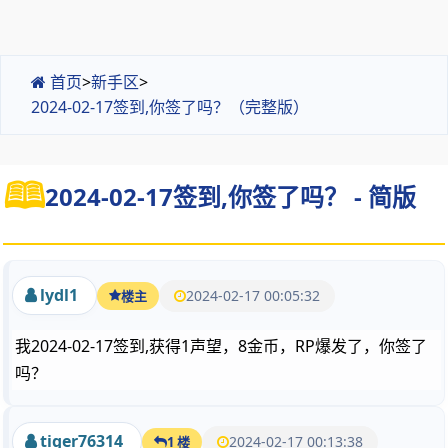
首页
>
新手区
>
2024-02-17签到,你签了吗？（完整版）
2024-02-17签到,你签了吗？ - 简版
lydl1
2024-02-17 00:05:32
楼主
我2024-02-17签到,获得1声望，8金币，RP爆发了，你签了
吗？
tiger76314
2024-02-17 00:13:38
1 楼