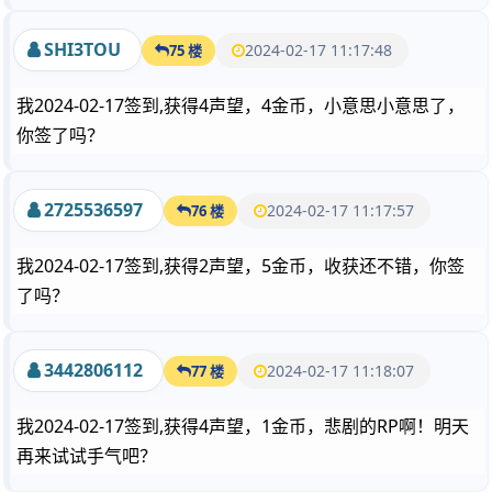
SHI3TOU
2024-02-17 11:17:48
75 楼
我2024-02-17签到,获得4声望，4金币，小意思小意思了，
你签了吗？
2725536597
2024-02-17 11:17:57
76 楼
我2024-02-17签到,获得2声望，5金币，收获还不错，你签
了吗？
3442806112
2024-02-17 11:18:07
77 楼
我2024-02-17签到,获得4声望，1金币，悲剧的RP啊！明天
再来试试手气吧？