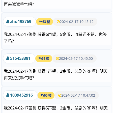
再来试试手气吧？
zhu198769
2024-02-17 10:45:12
63 楼
我2024-02-17签到,获得6声望，5金币，收获还不错，你签
了吗？
515453381
2024-02-17 10:45:50
64 楼
我2024-02-17签到,获得1声望，2金币，悲剧的RP啊！明天
再来试试手气吧？
1039452916
2024-02-17 10:47:02
65 楼
我2024-02-17签到,获得5声望，2金币，悲剧的RP啊！明天