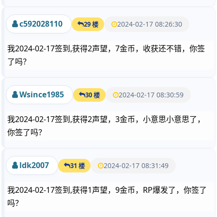
c592028110
2024-02-17 08:26:30
29 楼
我2024-02-17签到,获得2声望，7金币，收获还不错，你签
了吗？
Wsince1985
2024-02-17 08:30:59
30 楼
我2024-02-17签到,获得2声望，3金币，小意思小意思了，
你签了吗？
ldk2007
2024-02-17 08:31:49
31 楼
我2024-02-17签到,获得1声望，9金币，RP爆发了，你签了
吗？