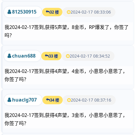
812530915
2024-02-17 08:33:06
32 楼
我2024-02-17签到,获得5声望，8金币，RP爆发了，你签了
吗？
chuan688
2024-02-17 08:34:52
33 楼
我2024-02-17签到,获得4声望，4金币，小意思小意思了，
你签了吗？
huaclg707
2024-02-17 08:37:16
34 楼
我2024-02-17签到,获得4声望，3金币，小意思小意思了，
你签了吗？