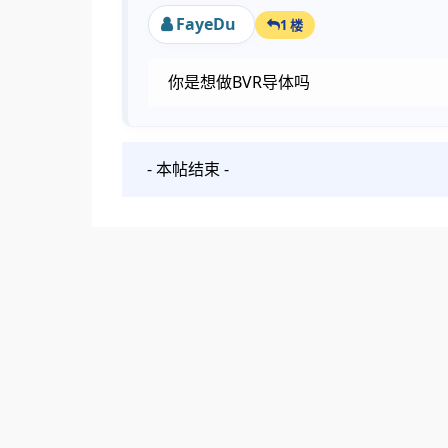
FayeDu
1 楼
你是想做BVR导体吗
- 本帖结束 -