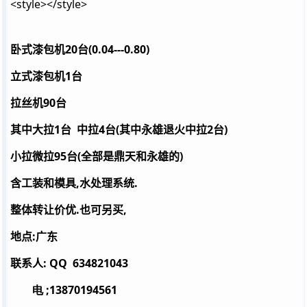
<style>
</style>
20
(0.04---0.80)
卧式漆包机
台
1
立式漆包机
台
90
拉丝机
台
1
4
(
2
)
其中大拉
台
中拉
台
其中永雄退火中拉
台
95
(
)
小拉微拉
台
全部是鼎天和永雄的
,
.
含工装和模具
水处理系统
.
,
整体转让价优
也可另买
:
地点
广东
: QQ
634821043
联系人
电 ;13870194561