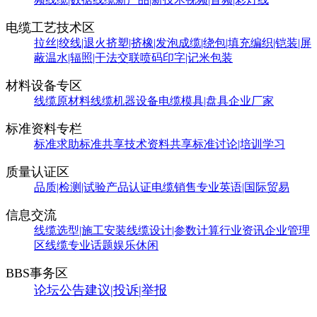
电缆工艺技术区
拉丝|绞线|退火
挤塑|挤橡|发泡
成缆|绕包|填充
编织|铠装|屏
蔽
温水|辐照|干法交联
喷码印字|记米包装
材料设备专区
线缆原材料
线缆机器设备
电缆模具|盘具
企业厂家
标准资料专栏
标准求助
标准共享
技术资料共享
标准讨论|培训学习
质量认证区
品质|检测|试验
产品认证
电缆销售
专业英语|国际贸易
信息交流
线缆选型|施工安装
线缆设计|参数计算
行业资讯
企业管理
区
线缆专业话题
娱乐休闲
BBS事务区
论坛公告
建议|投诉|举报