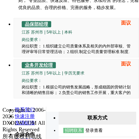
则，“专业品质、快速反应、特色服务、永续经营”的理念，凭着
优良的品质、合理的价格、完善的服务，稳步发展。
面议
品保部经理
江苏 苏州市 | 5年以上 | 本科
岗位要求：
岗位职责： 1.组织建立公司质量体系及相关的内外部审核、管
理评审等日常管理活动； 2.组织.制定公司质量管理标准.制度.
检验规范及流程程序等，并确保有效运行； 3.根据技术工艺设
计，做好质量管控的前期策划，推行实施质量管理方案和品质
面议
业务开发经理
专案活动。通过实施各类质量控制方法，持续降低客户质量投
江苏 苏州市 | 5年以上 | 学历无要求
诉.退货事故的发生；降低质量成本。 4.负责制定产品过程控
制的整体方案.检验方案和检验标准；监控和分析过程质量数
岗位要求：
据，不断整改质量隐患；做好不良产品的整改控制，及时处理
岗位职责： 1.根据公司的销售发展战略，形成稳固的营销计划
公司内质量纠纷及市场重大质量问题并跟踪改善结果； 5.负责
和清晰的销售目标； 2.负责公司的销售工作开展，重大客户的
组织编制年.季.月度产品质量提高与改进计划，开展质量管理
商务谈判及客户良好合作关系的维护； 3.完成销售的各项任务
等工作 6.负责部门管理及人力资源规划.岗位设置.绩效考评.培
指标及进度跟进，根据市场需求变化，及时调整销售策略，完
训等； 7.负责公司质量文化建设，质量培训.活动推行等； 任
Copyright © 2006-
联系我们
成销售计划及回款任务； 4.负责公司重大客户战略合作协议的
职要求： 1.具有电子、机电、质量管理类等相关专业大专以上
起草； 5.负责所辖销售过程中突发事件的处理和解决； 6.完成
2026
快速注册
联系方式
学历，三年以上线束线缆类产品质量管理实践经验，二年以上
公司领导授权处理的其他重要事项。 任职要求： 1.具有专科
DXDLW.COM All
友情链接
质量部负责人工作经历； 2.具有丰富的品质管理及实践经验，
及以上学历，五年以上电线电缆行业销售工作经历； 2.具备优
Rights Reserved
分析总结、质量策划及推进能力； 3.具备优秀的沟通协调能力
招聘联系
登录查看
秀的领导能力，团队管理能力，良好的沟通协调能力和把握全
企业合作
和抗压能力； 4.具备优秀的组织.协调和解决问题的能力。
所有版权归电线
局的能力；具有强烈的责任心、事业心，具备独立解决问题的