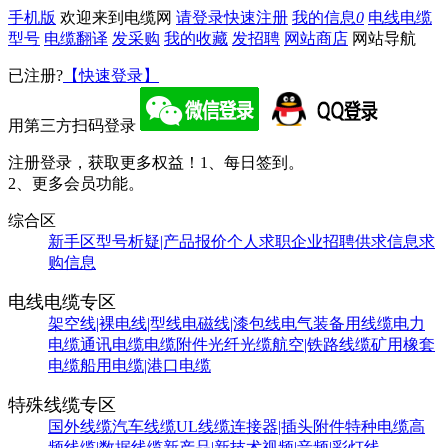
手机版
欢迎来到电缆网
请登录
快速注册
我的信息
0
电线电缆
型号
电缆翻译
发采购
我的收藏
发招聘
网站商店
网站导航
已注册?
【快速登录】
用第三方扫码登录
注册登录，获取更多权益！
1、每日签到。
2、更多会员功能。
综合区
新手区
型号析疑|产品报价
个人求职
企业招聘
供求信息
求
购信息
电线电缆专区
架空线|裸电线|型线
电磁线|漆包线
电气装备用线缆
电力
电缆
通讯电缆
电缆附件
光纤光缆
航空|铁路线缆
矿用橡套
电缆
船用电缆|港口电缆
特殊线缆专区
国外线缆
汽车线缆
UL线缆
连接器|插头附件
特种电缆
高
频线缆|数据线缆
新产品|新技术
视频|音频|彩灯线