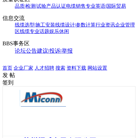
品质|检测|试验
产品认证
电缆销售
专业英语|国际贸易
信息交流
线缆选型|施工安装
线缆设计|参数计算
行业资讯
企业管理
区
线缆专业话题
娱乐休闲
BBS事务区
论坛公告
建议|投诉|举报
首页
企业厂家
人才招聘
搜索
资料下载
网站设置
发 帖
签到