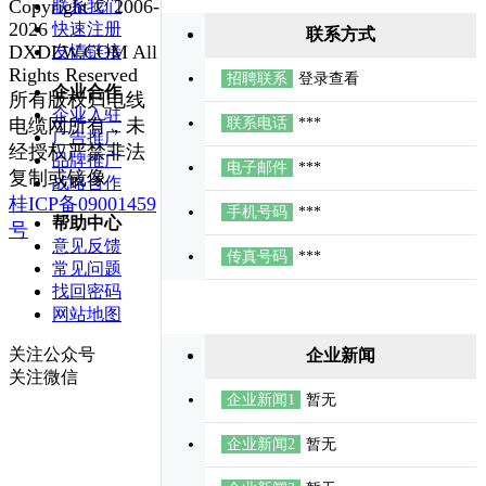
Copyright © 2006-
联系我们
成销售计划及回款任务； 4.负责公司重大客户战略合作协议的
职要求： 1.具有电子、机电、质量管理类等相关专业大专以上
起草； 5.负责所辖销售过程中突发事件的处理和解决； 6.完成
2026
快速注册
联系方式
学历，三年以上线束线缆类产品质量管理实践经验，二年以上
公司领导授权处理的其他重要事项。 任职要求： 1.具有专科
DXDLW.COM All
友情链接
质量部负责人工作经历； 2.具有丰富的品质管理及实践经验，
及以上学历，五年以上电线电缆行业销售工作经历； 2.具备优
Rights Reserved
分析总结、质量策划及推进能力； 3.具备优秀的沟通协调能力
招聘联系
登录查看
秀的领导能力，团队管理能力，良好的沟通协调能力和把握全
企业合作
和抗压能力； 4.具备优秀的组织.协调和解决问题的能力。
所有版权归电线
局的能力；具有强烈的责任心、事业心，具备独立解决问题的
企业入驻
能力及很强的抗压能力；有丰富的谈判技能和卓越的商务谈判
电缆网所有，未
联系电话
***
广告推广
能力；具备敏锐的市场洞察能力和应变能力，良好的客户沟通
经授权严禁非法
品牌推广
能力和文字表达能力； 3.具有大型企业服务经验，和相关人脉
电子邮件
***
复制或镜像
资源。
战略合作
桂ICP备09001459
手机号码
***
帮助中心
号
意见反馈
传真号码
***
常见问题
找回密码
网站地图
关注公众号
企业新闻
关注微信
企业新闻1
暂无
企业新闻2
暂无