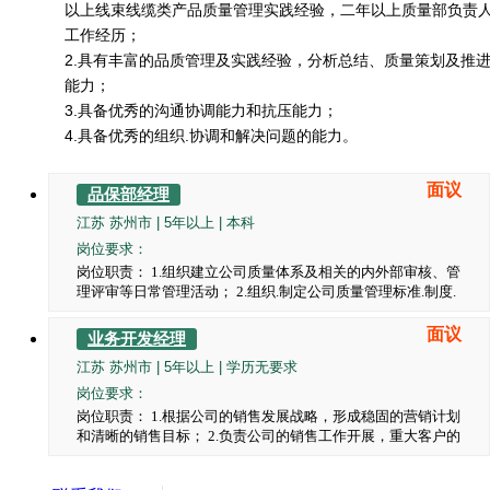
以上线束线缆类产品质量管理实践经验，二年以上质量部负责
工作经历；
2.具有丰富的品质管理及实践经验，分析总结、质量策划及推
能力；
3.具备优秀的沟通协调能力和抗压能力；
4.具备优秀的组织.协调和解决问题的能力。
面议
品保部经理
江苏 苏州市 | 5年以上 | 本科
岗位要求：
岗位职责： 1.组织建立公司质量体系及相关的内外部审核、管
理评审等日常管理活动； 2.组织.制定公司质量管理标准.制度.
检验规范及流程程序等，并确保有效运行； 3.根据技术工艺设
计，做好质量管控的前期策划，推行实施质量管理方案和品质
面议
业务开发经理
专案活动。通过实施各类质量控制方法，持续降低客户质量投
江苏 苏州市 | 5年以上 | 学历无要求
诉.退货事故的发生；降低质量成本。 4.负责制定产品过程控
制的整体方案.检验方案和检验标准；监控和分析过程质量数
岗位要求：
据，不断整改质量隐患；做好不良产品的整改控制，及时处理
岗位职责： 1.根据公司的销售发展战略，形成稳固的营销计划
公司内质量纠纷及市场重大质量问题并跟踪改善结果； 5.负责
和清晰的销售目标； 2.负责公司的销售工作开展，重大客户的
组织编制年.季.月度产品质量提高与改进计划，开展质量管理
商务谈判及客户良好合作关系的维护； 3.完成销售的各项任务
等工作 6.负责部门管理及人力资源规划.岗位设置.绩效考评.培
指标及进度跟进，根据市场需求变化，及时调整销售策略，完
训等； 7.负责公司质量文化建设，质量培训.活动推行等； 任