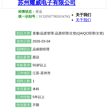
苏州耀威电子有限公司
经营状态：
营业
关于我们
统一识别号：
91320507780263476Q
关于我们
职位大类
质量/品质管理-品质经理/主管(QA/QC经理/主管)
发布日期
2026-03-04
招聘职位
品保部经理
岗位薪资
面议
年龄要求
50岁以上
工作地区
江苏-苏州市
招聘人数
1
学历要求
本科
工作经验
5年以上
性别要求
不限