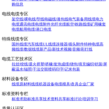
购信息
电线电缆专区
架空线|裸电线|型线
电磁线|漆包线
电气装备用线缆
电力
电缆
通讯电缆
电缆附件
光纤光缆
航空|铁路线缆
矿用橡套
电缆
船用电缆|港口电缆
特殊线缆专区
国外线缆
汽车线缆
UL线缆
连接器|插头附件
特种电缆
高
频线缆|数据线缆
新产品|新技术
视频|音频|彩灯线
电缆工艺技术区
拉丝|绞线|退火
挤塑|挤橡|发泡
成缆|绕包|填充
编织|铠装|屏
蔽
温水|辐照|干法交联
喷码印字|记米包装
材料设备专区
线缆原材料
线缆机器设备
电缆模具|盘具
企业厂家
标准资料专栏
标准求助
标准共享
技术资料共享
标准讨论|培训学习
质量认证区