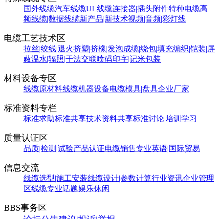
国外线缆
汽车线缆
UL线缆
连接器|插头附件
特种电缆
高
频线缆|数据线缆
新产品|新技术
视频|音频|彩灯线
电缆工艺技术区
拉丝|绞线|退火
挤塑|挤橡|发泡
成缆|绕包|填充
编织|铠装|屏
蔽
温水|辐照|干法交联
喷码印字|记米包装
材料设备专区
线缆原材料
线缆机器设备
电缆模具|盘具
企业厂家
标准资料专栏
标准求助
标准共享
技术资料共享
标准讨论|培训学习
质量认证区
品质|检测|试验
产品认证
电缆销售
专业英语|国际贸易
信息交流
线缆选型|施工安装
线缆设计|参数计算
行业资讯
企业管理
区
线缆专业话题
娱乐休闲
BBS事务区