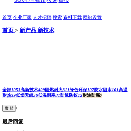
论坛公告
建议|投诉|举报
首页
企业厂家
人才招聘
搜索
资料下载
网站设置
首页
>
新产品 新技术
全部
1053
高新技术
409
阻燃耐火
311
绿色环保
107
防水阻水
101
高温
耐热
39
低烟无卤
36
低温耐寒
31
防鼠防蚁
12
耐油防腐
7
发 贴
1
最后回复