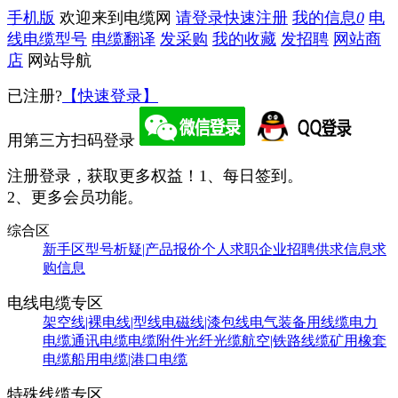
手机版
欢迎来到电缆网
请登录
快速注册
我的信息
0
电
线电缆型号
电缆翻译
发采购
我的收藏
发招聘
网站商
店
网站导航
已注册?
【快速登录】
用第三方扫码登录
注册登录，获取更多权益！
1、每日签到。
2、更多会员功能。
综合区
新手区
型号析疑|产品报价
个人求职
企业招聘
供求信息
求
购信息
电线电缆专区
架空线|裸电线|型线
电磁线|漆包线
电气装备用线缆
电力
电缆
通讯电缆
电缆附件
光纤光缆
航空|铁路线缆
矿用橡套
电缆
船用电缆|港口电缆
特殊线缆专区