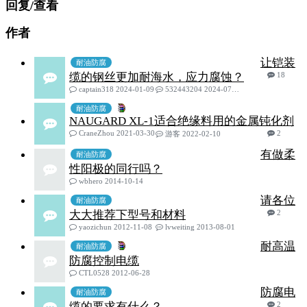
回复/查看
作者
让铠装
耐油防腐
缆的钢丝更加耐海水，应力腐蚀？
18
captain318 2024-01-09
532443204 2024-07-17
耐油防腐
NAUGARD XL-1适合绝缘料用的金属钝化剂
CraneZhou 2021-03-30
2
游客 2022-02-10
有做柔
耐油防腐
性阳极的同行吗？
wbhero 2014-10-14
请各位
耐油防腐
大大推荐下型号和材料
2
yaozichun 2012-11-08
lvweiting 2013-08-01
耐高温
耐油防腐
防腐控制电缆
CTL0528 2012-06-28
防腐电
耐油防腐
缆的要求有什么？
2