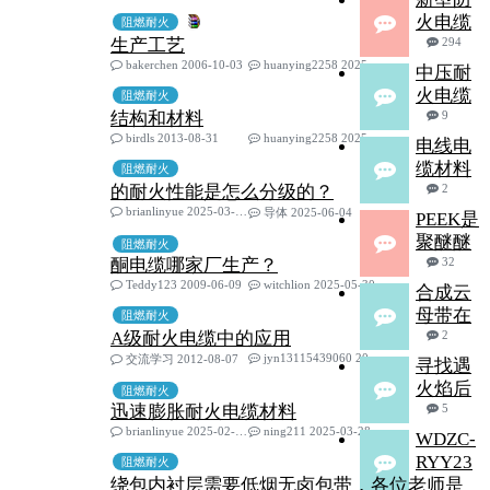
火电缆
阻燃耐火
生产工艺
294
bakerchen 2006-10-03
huanying2258 2025-08-29
中压耐
火电缆
阻燃耐火
结构和材料
9
birdls 2013-08-31
huanying2258 2025-08-10
电线电
缆材料
阻燃耐火
的耐火性能是怎么分级的？
2
brianlinyue 2025-03-05
导体 2025-06-04
PEEK是
聚醚醚
阻燃耐火
酮电缆哪家厂生产？
32
Teddy123 2009-06-09
witchlion 2025-05-30
合成云
母带在
阻燃耐火
A级耐火电缆中的应用
2
jyn13115439060 2025-05-09
交流学习 2012-08-07
寻找遇
火焰后
阻燃耐火
迅速膨胀耐火电缆材料
5
brianlinyue 2025-02-24
ning211 2025-03-28
WDZC-
RYY23
阻燃耐火
绕包内衬层需要低烟无卤包带，各位老师是