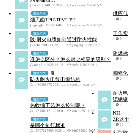
wxl13914038070 2024-07-02
skyfucker 2026-07-22
供应低
阻燃耐火
烟无卤TPU\TPV\TPE
1
penglai 2008-03-06
skyfucker 2026-07-22
工作实
阻燃耐火
践:耐火电缆如何通过耐火性能
9
aclin 2009-11-30
guoganyun 2026-07-11
阻燃标
阻燃耐火
准怎么区分？怎么对比相应的级别？
6
ning211 2025-03-08
txy541 2026-06-11
陶瓷化
阻燃耐火
防火耐火电线电缆结构
2
1439498973 2021-12-23
游客 2026-01-28
耐火电
缆绝缘
阻燃耐火
热收缩工艺怎么控制呢？
4
1251504121 2019-07-01
xxn 2025-11-03
NH、
ZR这个
阻燃耐火
是哪个执行标准
15
15707217659 2025-03-03
466732529 2025-09-24
新型防