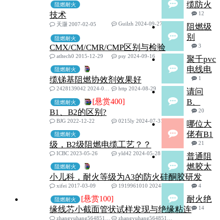
缆防火
阻燃耐火
技术
12
Guilzh 2024-09-27
天灏 2007-02-05
阻燃级
别
阻燃耐火
CMX/CM/CMR/CMP区别与检验
3
atltech0 2015-12-29
psy 2024-09-16
聚千pvc
电线电
阻燃耐火
缆锑基阻燃协效剂效果好
1
2428139042 2024-08-05
http 2024-08-29
请问
[悬赏400]
B、
阻燃耐火
B1、B2的区别?
20
BJG 2022-12-22
0215ly 2024-07-31
哪位大
佬有B1
阻燃耐火
级，B2级阻燃电缆工艺？？
21
ICBC 2023-05-26
yld42 2024-05-28
普通阻
燃胶太
阻燃耐火
小儿科，耐火等级为A3的防火硅酮胶研发
xifei 2017-03-09
1919961010 2024-03-28
4
[悬赏100]
耐火绝
阻燃耐火
缘线芯小截面管状试样发现与绝缘粘连
14
zhangyuhang564851702 2024-02-20
zhangyuhang564851702 2024-02-26