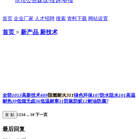
论坛公告
建议|投诉|举报
首页
企业厂家
人才招聘
搜索
资料下载
网站设置
首页
>
新产品 新技术
全部
1053
高新技术
409
阻燃耐火
311
绿色环保
107
防水阻水
101
高温
耐热
39
低烟无卤
36
低温耐寒
31
防鼠防蚁
12
耐油防腐
7
发 贴
1
2
3
4
...
10
下一页
最后回复