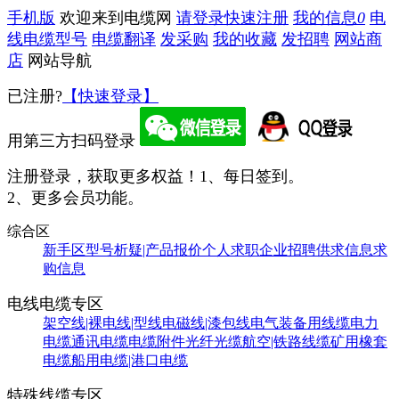
手机版
欢迎来到电缆网
请登录
快速注册
我的信息
0
电
线电缆型号
电缆翻译
发采购
我的收藏
发招聘
网站商
店
网站导航
已注册?
【快速登录】
用第三方扫码登录
注册登录，获取更多权益！
1、每日签到。
2、更多会员功能。
综合区
新手区
型号析疑|产品报价
个人求职
企业招聘
供求信息
求
购信息
电线电缆专区
架空线|裸电线|型线
电磁线|漆包线
电气装备用线缆
电力
电缆
通讯电缆
电缆附件
光纤光缆
航空|铁路线缆
矿用橡套
电缆
船用电缆|港口电缆
特殊线缆专区