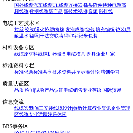
国外线缆
汽车线缆
UL线缆
连接器|插头附件
特种电缆
高
频线缆|数据线缆
新产品|新技术
视频|音频|彩灯线
电缆工艺技术区
拉丝|绞线|退火
挤塑|挤橡|发泡
成缆|绕包|填充
编织|铠装|屏
蔽
温水|辐照|干法交联
喷码印字|记米包装
材料设备专区
线缆原材料
线缆机器设备
电缆模具|盘具
企业厂家
标准资料专栏
标准求助
标准共享
技术资料共享
标准讨论|培训学习
质量认证区
品质|检测|试验
产品认证
电缆销售
专业英语|国际贸易
信息交流
线缆选型|施工安装
线缆设计|参数计算
行业资讯
企业管理
区
线缆专业话题
娱乐休闲
BBS事务区