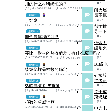
用的什么材料绕包的？
9
kyishu 2024-12-16
kyishu 2025-01-07
耐火层
属不属
阻燃耐火
于绝缘
17
jirui123 2024-10-25
snow623009043 2024-12-23
帮忙推
导一下
阻燃耐火
非金属体积的计算
2
ybh202208 2024-11-20
ybh202208 2024-11-22
低烟无
卤耐火
阻燃耐火
要比非耐火的热收缩差，有什么原理吗？
942037057 2022-08-08
3
游客 2024-11-16
B1级电
阻燃耐火
缆燃烧样品根数的确定
7
285683230 2023-02-22
huanying2258 2024-11-08
硅橡胶
绝缘耐
阻燃耐火
热软电缆 剥皮难剥
10
lydia 2009-10-21
huanying2258 2024-11-08
关于成
束燃烧
阻燃耐火
根数的权威计算
9
Neymar 2024-08-16
xiaoxuanxuan 2024-10-22
电力电