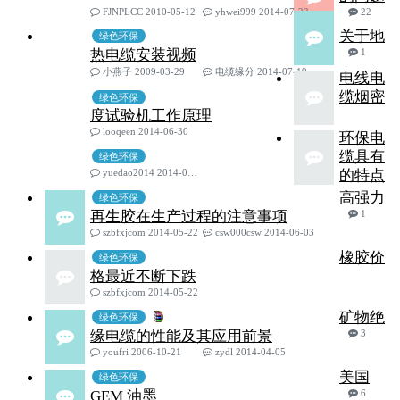
FJNPLCC 2010-05-12
yhwei999 2014-07-23
22
关于地
绿色环保
热电缆安装视频
1
小燕子 2009-03-29
电缆缘分 2014-07-19
电线电
缆烟密
绿色环保
度试验机工作原理
looqeen 2014-06-30
环保电
缆具有
绿色环保
yuedao2014 2014-06-05
的特点
高强力
绿色环保
再生胶在生产过程的注意事项
1
szbfxjcom 2014-05-22
csw000csw 2014-06-03
橡胶价
绿色环保
格最近不断下跌
szbfxjcom 2014-05-22
矿物绝
绿色环保
缘电缆的性能及其应用前景
3
youfri 2006-10-21
zydl 2014-04-05
美国
绿色环保
GEM 油墨
6