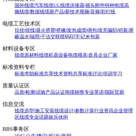
国外线缆
汽车线缆
UL线缆
连接器|插头附件
特种电缆
高
频线缆|数据线缆
新产品|新技术
视频|音频|彩灯线
电缆工艺技术区
拉丝|绞线|退火
挤塑|挤橡|发泡
成缆|绕包|填充
编织|铠装|屏
蔽
温水|辐照|干法交联
喷码印字|记米包装
材料设备专区
线缆原材料
线缆机器设备
电缆模具|盘具
企业厂家
标准资料专栏
标准求助
标准共享
技术资料共享
标准讨论|培训学习
质量认证区
品质|检测|试验
产品认证
电缆销售
专业英语|国际贸易
信息交流
线缆选型|施工安装
线缆设计|参数计算
行业资讯
企业管理
区
线缆专业话题
娱乐休闲
BBS事务区