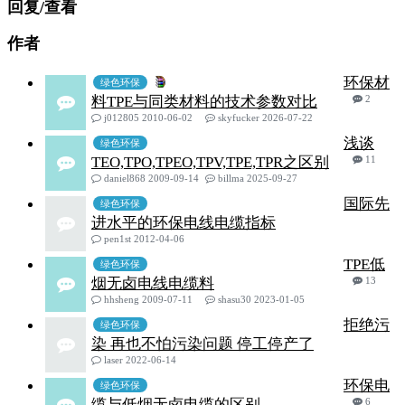
回复/查看
作者
环保材
绿色环保
料TPE与同类材料的技术参数对比
2
j012805 2010-06-02
skyfucker 2026-07-22
浅谈
绿色环保
TEO,TPO,TPEO,TPV,TPE,TPR之区别
11
daniel868 2009-09-14
billma 2025-09-27
国际先
绿色环保
进水平的环保电线电缆指标
pen1st 2012-04-06
TPE低
绿色环保
烟无卤电线电缆料
13
hhsheng 2009-07-11
shasu30 2023-01-05
拒绝污
绿色环保
染 再也不怕污染问题 停工停产了
laser 2022-06-14
环保电
绿色环保
缆与低烟无卤电缆的区别
6