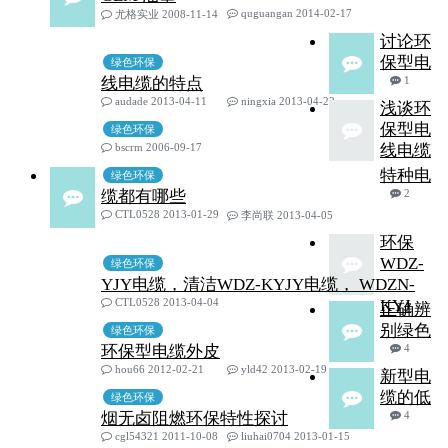
quguangan 2014-02-17
尤格实业 2008-11-14
讨论环
保型电
绿色环保
线电缆的特点
1
audade 2013-04-11
ningxia 2013-04-22
浅谈环
保型电
绿色环保
bscrm 2006-09-17
线电缆
特种电
绿色环保
缆都有哪些
2
CTL0528 2013-01-29
李尚联 2013-04-05
环保
WDZ-
绿色环保
YJY电缆，清洁WDZ-KYJY电缆， WDZN-
CTL0528 2013-04-04
KYJ
正确辨
别绿色
绿色环保
环保型电缆外皮
4
hou66 2012-02-21
yld42 2013-02-19
新型电
缆的低
绿色环保
烟无卤阻燃环保特性探讨
4
cgl54321 2011-10-08
liuhai0704 2013-01-15