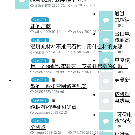
psy 2022-05-31
无眠的夜晚 2020-05-06
通过
TUV认
绿色环保
证的厂商
6
yallee 2009-07-09
wedeyy 2022-03-26
出口电
缆耐高
绿色环保
温填充材料不准用石棉，用什么料填充呢
897019058 2021-08-24
4
感之悟 2013-06-15
重复使
绿色环保
用，环保配线架轧带，英曼开启新的创新！
765975753 2020-09-01
yuli325 2021-02-11
1
英曼新
绿色环保
型的一款折弯网络空配架
765975753 2020-06-15
环保型
电线电
绿色环保
缆拥有的特征和优点
wanshunee 2019-02-26
“环保电
缆”优势
绿色环保
分析点
2
4csxcz 2018-12-20
9781780 2019-01-16
探讨双