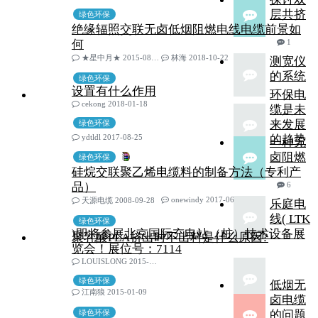
层共挤
绿色环保
绝缘辐照交联无卤低烟阻燃电线电缆前景如
何
1
★星中月★ 2015-08-30
林海 2018-10-22
测宽仪
的系统
绿色环保
设置有什么作用
环保电
cekong 2018-01-18
缆是未
来发展
绿色环保
ydtldl 2017-08-25
的趋势
一种无
卤阻燃
绿色环保
硅烷交联聚乙烯电缆料的制备方法（专利产
品）
6
onewindy 2017-06-27
天源电缆 2008-09-28
乐庭电
线( LTK
绿色环保
)即将参展北京国际充电站（桩）技术设备展
聚乳酸PLA挤出时不出料是什么原因?
览会！展位号：7114
LOUISLONG 2015-11-03
绿色环保
低烟无
江南狼 2015-01-09
卤电缆
绿色环保
的问题