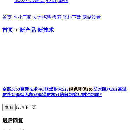
论坛公告
建议|投诉|举报
首页
企业厂家
人才招聘
搜索
资料下载
网站设置
首页
>
新产品 新技术
全部
1053
高新技术
409
阻燃耐火
311
绿色环保
107
防水阻水
101
高温
耐热
39
低烟无卤
36
低温耐寒
31
防鼠防蚁
12
耐油防腐
7
发 贴
1
2
3
4
下一页
最后回复