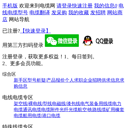
手机版
欢迎来到电缆网
请登录
快速注册
我的信息
0
电
线电缆型号
电缆翻译
发采购
我的收藏
发招聘
网站商
店
网站导航
已注册?
【快速登录】
用第三方扫码登录
注册登录，获取更多权益！
1、每日签到。
2、更多会员功能。
综合区
新手区
型号析疑|产品报价
个人求职
企业招聘
供求信息
求
购信息
电线电缆专区
架空线|裸电线|型线
电磁线|漆包线
电气装备用线缆
电力
电缆
通讯电缆
电缆附件
光纤光缆
航空|铁路线缆
矿用橡套
电缆
船用电缆|港口电缆
特殊线缆专区