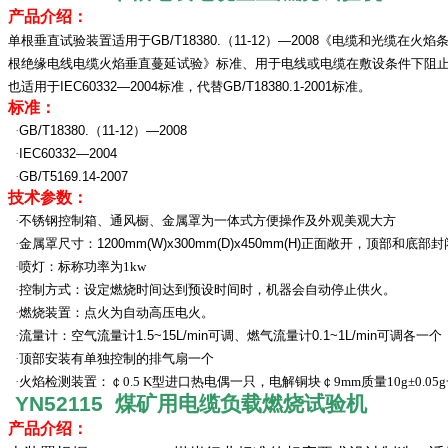
产品介绍：
单根垂直试验装置适用于
GB/T18380.
（
11-12
）
—2008
《电缆和光缆
在火焰
根绝缘电线电缆火焰垂直蔓延试验》标准、
用于电线或电缆在
敷设条件下阻
也适用于
IEC60332—2004
标准，
代替
GB/T18380.1-2001
标准。
标准：
·
GB/T18380.
（
11-12
）
—2008
·
IEC60332—2004
·
GB/T5169.14-2007
技术参数：
·
不锈钢控制箱、通风橱、
金属罩
为一体式方便操作及外观美观
大方
·
金属罩
尺寸：
1200mm
(W)x
300mm
(D)x
450mm
(H)
正面敞开，
顶部和底部封
·
喷灯：标称功率为
1kw
·
控制方式：设定燃烧时间达到预设时间时，机器会自动停止供火。
·
燃烧装置：
点火为自动高压电火。
·
流量计：空气流量计
1.5~
1
5
L/min
可调
、燃气流量计
0.1~1
L/min
可调
各一个
·
顶部
安装有单独控制的排气扇一个
·
火焰检测装置
：￠0.5 K型进口热电偶
一只，电解铜块￠9mm质量
10g±0
YN52115
煤矿用电缆负载燃烧试验机
产品介绍：