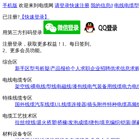
手机版
欢迎来到电缆网
请登录
快速注册
我的信息
0
电线电缆型
已注册?
【快速登录】
用第三方扫码登录
注册登录，获取更多权益！
1、每日签到。
2、更多会员功能。
综合区
新手区
型号析疑|产品报价
个人求职
企业招聘
供求信息
求
电线电缆专区
架空线|裸电线|型线
电磁线|漆包线
电气装备用线缆
电力电
特殊线缆专区
国外线缆
汽车线缆
UL线缆
连接器|插头附件
特种电缆
高频
电缆工艺技术区
拉丝|绞线|退火
挤塑|挤橡|发泡
成缆|绕包|填充
编织|铠装|屏
材料设备专区