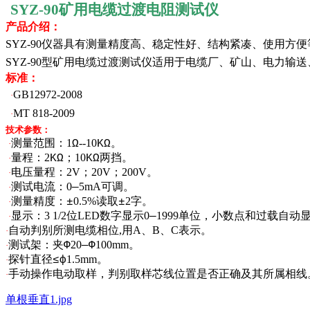
SYZ-90
矿用电缆过渡电阻测试仪
产品介绍：
SYZ-90
仪器具有测量精度高、稳定性好、结构紧凑、使用方便
SYZ-90
型矿用电
缆过渡测试仪适用于电缆厂、矿山、电力输送
标准：
GB12972-2008
·
MT 818-2009
·
技术参数：
测量范围：
1
--10
。
Ω
ΚΩ
·
量程：
2
；
10
两挡。
ΚΩ
ΚΩ
·
电压量程：
2V
；
20V
；
200V
。
·
测试电流：
0
5mA
可调。
—
·
测量精度：
0.5%
读取
2
字。
±
±
·
显示：
3 1/2
位
LED
数字显示
0
1999
单位，
小数点和过载自动
—
·
自动判别所测电缆相位
,
用
A
、
B
、
C
表示。
·
测试架：夹
20
100mm
。
Φ
—Φ
·
探针直径
1.5mm
。
≤ф
·
手动操作电动取样，判别取样芯线位置是否正确及其所属相线
·
单根垂直1.jpg