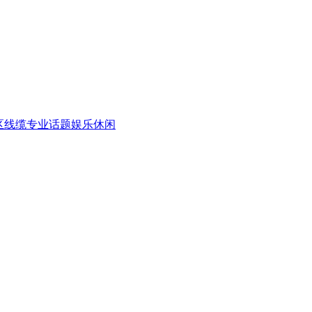
区
线缆专业话题
娱乐休闲