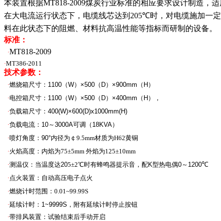
本装置根据
MT818-2009
煤炭行业标准的相应要求设计制造，
适
在大电
流运行状态下，电缆线芯达到
205
℃
时，对电缆施加一定
料在此状态
下的阻燃、材料抗高温性能等指标而研制的设备。
标准：
MT818-2009
·
·
MT386-2011
技术参数：
·
燃烧箱尺寸：
1100
（
W
）
×500
（
D
）
×900mm
（
H
）
·
电控箱尺寸：
1100
（
W
）
×500
（
D
）
×400mm
（
H
），
·
负
载箱尺寸：
400(W)
×600(D)x1000mm(H)
·
负载电流：
10
～
3000A
可调（
18KVA
）
·
喷灯角度：
90°
内径为
￠9.5mm材质为H62黄铜
·
火焰高度：内焰为75±5mm 外焰为125±10mm
·
测温仪：当温度达
20
5±2℃时有蜂鸣器提示音，配
K
型热电
偶
0
～
1200
℃
·
点火装置：自动高压电子点火
·
燃烧计时范围：
0.01~99.99S
·
延续计时：
1~9999S
，附有延续计时停止按钮
·
带排风装置：试验结束后手动开启