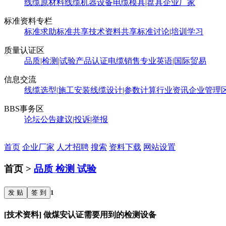
线缆原材料
线缆机器设备
电缆模具|盘具
企业厂家
标准资料专栏
标准求助
标准共享
技术资料共享
标准讨论|培训学习
质量认证区
品质|检测|试验
产品认证
电缆销售
专业英语|国际贸易
信息交流
线缆选型|施工安装
线缆设计|参数计算
行业资讯
企业管理
BBS事务区
论坛公告
建议|投诉|举报
首页
企业厂家
人才招聘
搜索
资料下载
网站设置
首页 >
品质 检测 试验
发 贴
签 到
1
[技术资料] 做煤安认证需要用到的检测设备