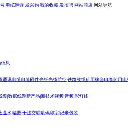
号
电缆翻译
发采购
我的收藏
发招聘
网站商店
网站导航
购信息
缆
通讯电缆
电缆附件
光纤光缆
航空|铁路线缆
矿用橡套电缆
船用电
线缆|数据线缆
新产品|新技术
视频|音频|彩灯线
蔽
温水|辐照|干法交联
喷码印字|记米包装