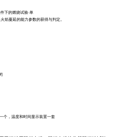
条件
下的燃烧试验
·
单
止火焰蔓延的能力参数的获得与判定。
闭
.05g一个，温度和时间显示装置一套