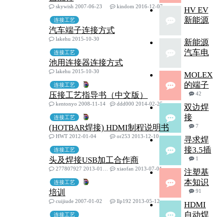
skywish 2007-06-23
kindom 2016-12-07
HV EV
新能源
连接工艺
汽车端子连接方式
lakehu 2015-10-30
新能源
汽车电
连接工艺
池用连接器连接方式
lakehu 2015-10-30
MOLEX
的端子
连接工艺
压接工艺指导书（中文版）
42
kentonyo 2008-11-14
ddd000 2014-02-25
双边焊
接
连接工艺
(HOTBAR焊接) HDMI制程说明书
7
HWT 2012-01-04
or253 2013-12-10
寻求焊
接3.5插
连接工艺
头及焊接USB加工合作商
1
277807927 2013-01-22
xiaofan 2013-07-01
注塑基
本知识
连接工艺
培训
91
cuijiude 2007-01-02
llp192 2013-05-12
HDMI
自动焊
连接工艺