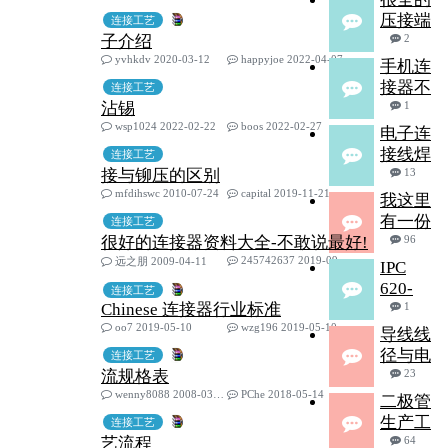
压接端
连接工艺
子介绍
2
yvhkdv 2020-03-12
happyjoe 2022-04-07
手机连
接器不
连接工艺
沾锡
1
wsp1024 2022-02-22
boos 2022-02-27
电子连
接线焊
连接工艺
接与铆压的区别
13
mfdihswc 2010-07-24
capital 2019-11-21
我这里
有一份
连接工艺
很好的连接器资料大全-不敢说最好!
96
245742637 2019-09-30
远之朋 2009-04-11
IPC
620-
连接工艺
Chinese 连接器行业标准
1
oo7 2019-05-10
wzg196 2019-05-10
导线线
径与电
连接工艺
流规格表
23
wenny8088 2008-03-03
PChe 2018-05-14
二极管
生产工
连接工艺
艺流程
64