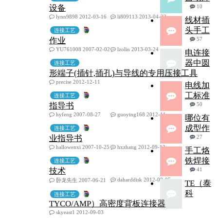
设备
10
lynn9898 2012-03-16
li809113 2013-04-22
线材插
头手工
连接工艺
作业
57
YU761008 2007-02-02
lzolin 2013-03-24
电连接
器中圆
连接工艺
形端子(插针,插孔)与导线的专用压接工具
precise 2012-12-11
电线加
工标准
连接工艺
指导书
50
hyfeng 2007-08-27
guoying168 2012-11-05
哪位有
成型作
连接工艺
业指导书
27
hallowenxi 2007-10-25
hxzhang 2012-09-13
手工烙
铁焊接
连接工艺
技术
41
daharddisk 2012-09-05
卧龙先生 2007-06-21
TE（泰
科
连接工艺
TYCO/AMP）高密度背板连接器
skyeast1 2012-09-03