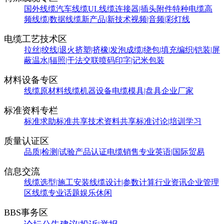
国外线缆
汽车线缆
UL线缆
连接器|插头附件
特种电缆
高
频线缆|数据线缆
新产品|新技术
视频|音频|彩灯线
电缆工艺技术区
拉丝|绞线|退火
挤塑|挤橡|发泡
成缆|绕包|填充
编织|铠装|屏
蔽
温水|辐照|干法交联
喷码印字|记米包装
材料设备专区
线缆原材料
线缆机器设备
电缆模具|盘具
企业厂家
标准资料专栏
标准求助
标准共享
技术资料共享
标准讨论|培训学习
质量认证区
品质|检测|试验
产品认证
电缆销售
专业英语|国际贸易
信息交流
线缆选型|施工安装
线缆设计|参数计算
行业资讯
企业管理
区
线缆专业话题
娱乐休闲
BBS事务区