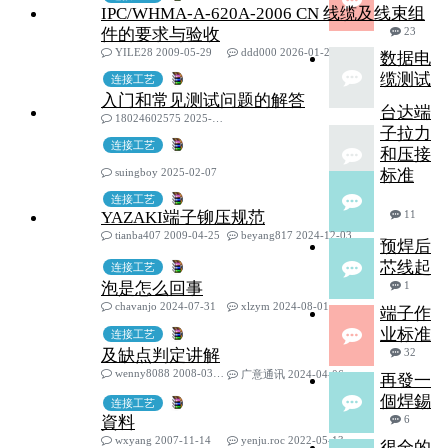
IPC/WHMA-A-620A-2006 CN 线缆及线束组
件的要求与验收
23
YILE28 2009-05-29
ddd000 2026-01-26
数据电
缆测试
连接工艺
入门和常见测试问题的解答
台达端
18024602575 2025-02-25
子拉力
连接工艺
和压接
suingboy 2025-02-07
标准
连接工艺
YAZAKI端子铆压规范
11
tianba407 2009-04-25
beyang817 2024-12-03
预焊后
芯线起
连接工艺
泡是怎么回事
1
chavanjo 2024-07-31
xlzym 2024-08-01
端子作
业标准
连接工艺
及缺点判定讲解
32
wenny8088 2008-03-03
广意通讯 2024-04-06
再發一
個焊錫
连接工艺
資料
6
wxyang 2007-11-14
yenju.roc 2022-05-13
很全的