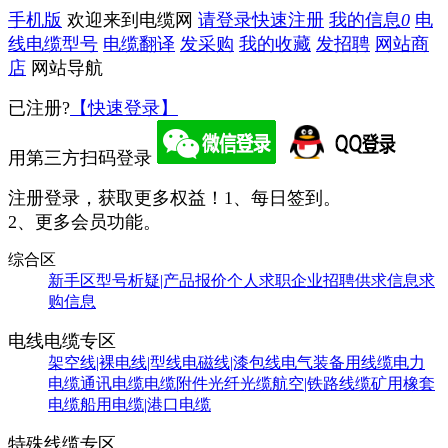
手机版
欢迎来到电缆网
请登录
快速注册
我的信息
0
电
线电缆型号
电缆翻译
发采购
我的收藏
发招聘
网站商
店
网站导航
已注册?
【快速登录】
用第三方扫码登录
注册登录，获取更多权益！
1、每日签到。
2、更多会员功能。
综合区
新手区
型号析疑|产品报价
个人求职
企业招聘
供求信息
求
购信息
电线电缆专区
架空线|裸电线|型线
电磁线|漆包线
电气装备用线缆
电力
电缆
通讯电缆
电缆附件
光纤光缆
航空|铁路线缆
矿用橡套
电缆
船用电缆|港口电缆
特殊线缆专区