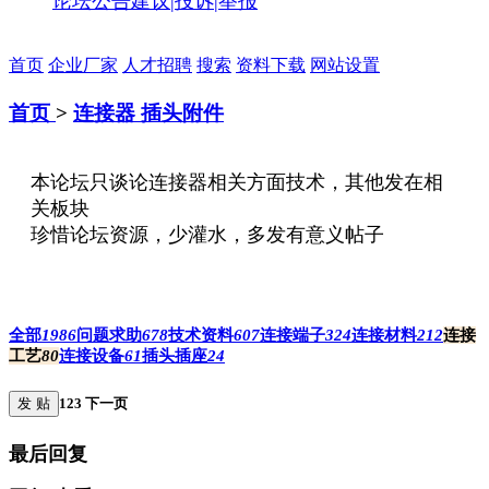
论坛公告
建议|投诉|举报
首页
企业厂家
人才招聘
搜索
资料下载
网站设置
首页
>
连接器 插头附件
本论坛只谈论连接器相关方面技术，其他发在相
关板块
珍惜论坛资源，少灌水，多发有意义帖子
全部
1986
问题求助
678
技术资料
607
连接端子
324
连接材料
212
连接
工艺
80
连接设备
61
插头插座
24
发 贴
1
2
3
下一页
最后回复