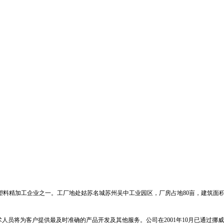
塑料精加工企业之一。工厂地处姑苏名城苏州吴中工业园区，厂房占地
80
亩，建筑面积
术人员将为客户提供最及时准确的产品开发及其他服务。公司在
2001
年
10
月已通过挪威