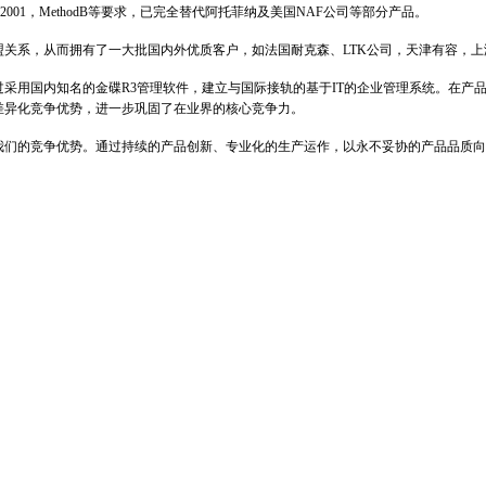
2001
，
MethodB
等要求，已完全替代阿托菲纳及美国
NAF
公司等部分产品。
盟关系，从而拥有了一大批国内外优质客户，如法国耐克森、
LTK
公司，天津有容，上
过采用国内知名的金碟
R3
管理软件，建立与国际接轨的基于
IT
的企业管理系统。在产
差异化竞争优势，进一步巩固了在业界的核心竞争力。
我们的竞争优势。通过持续的产品创新、专业化的生产运作，以永不妥协的产品品质向