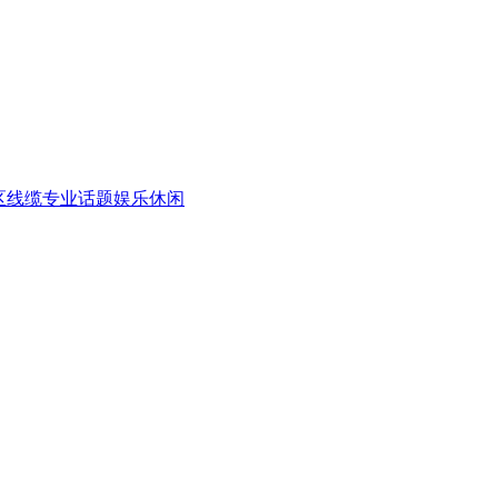
区
线缆专业话题
娱乐休闲