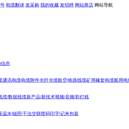
号
电缆翻译
发采购
我的收藏
发招聘
网站商店
网站导航
购信息
缆
通讯电缆
电缆附件
光纤光缆
航空|铁路线缆
矿用橡套电缆
船用电
线缆|数据线缆
新产品|新技术
视频|音频|彩灯线
蔽
温水|辐照|干法交联
喷码印字|记米包装