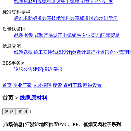
线缆原材料
线缆机器设备
电缆模具|盘具
企业厂家
标准资料专栏
标准求助
标准共享
技术资料共享
标准讨论|培训学习
质量认证区
品质|检测|试验
产品认证
电缆销售
专业英语|国际贸易
信息交流
线缆选型|施工安装
线缆设计|参数计算
行业资讯
企业管理
BBS事务区
论坛公告
建议|投诉|举报
首页
企业厂家
人才招聘
搜索
资料下载
网站设置
首页 >
线缆原材料
发 贴
签 到
1
[市场信息] 江浙沪地区供应PVC、PE、低烟无卤粒子系列