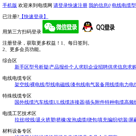
手机版
欢迎来到电缆网
请登录
快速注册
我的信息
0
电线电缆型
已注册?
【快速登录】
用第三方扫码登录
注册登录，获取更多权益！
1、每日签到。
2、更多会员功能。
综合区
新手区
型号析疑|产品报价
个人求职
企业招聘
供求信息
求
电线电缆专区
架空线|裸电线|型线
电磁线|漆包线
电气装备用线缆
电力电
特殊线缆专区
国外线缆
汽车线缆
UL线缆
连接器|插头附件
特种电缆
高频
电缆工艺技术区
拉丝|绞线|退火
挤塑|挤橡|发泡
成缆|绕包|填充
编织|铠装|屏
材料设备专区