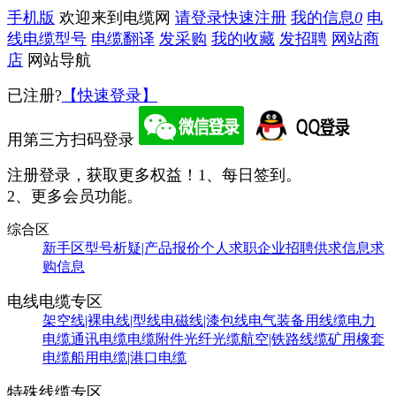
手机版
欢迎来到电缆网
请登录
快速注册
我的信息
0
电
线电缆型号
电缆翻译
发采购
我的收藏
发招聘
网站商
店
网站导航
已注册?
【快速登录】
用第三方扫码登录
注册登录，获取更多权益！
1、每日签到。
2、更多会员功能。
综合区
新手区
型号析疑|产品报价
个人求职
企业招聘
供求信息
求
购信息
电线电缆专区
架空线|裸电线|型线
电磁线|漆包线
电气装备用线缆
电力
电缆
通讯电缆
电缆附件
光纤光缆
航空|铁路线缆
矿用橡套
电缆
船用电缆|港口电缆
特殊线缆专区