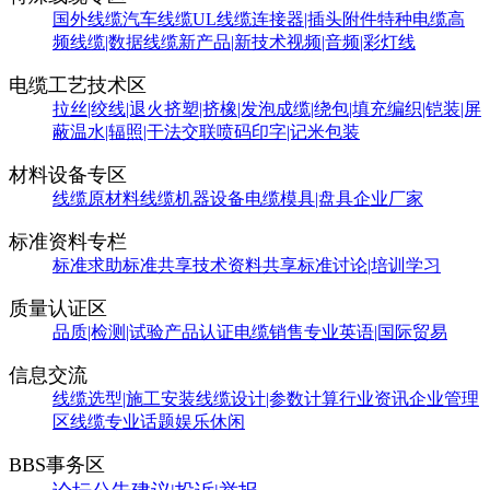
国外线缆
汽车线缆
UL线缆
连接器|插头附件
特种电缆
高
频线缆|数据线缆
新产品|新技术
视频|音频|彩灯线
电缆工艺技术区
拉丝|绞线|退火
挤塑|挤橡|发泡
成缆|绕包|填充
编织|铠装|屏
蔽
温水|辐照|干法交联
喷码印字|记米包装
材料设备专区
线缆原材料
线缆机器设备
电缆模具|盘具
企业厂家
标准资料专栏
标准求助
标准共享
技术资料共享
标准讨论|培训学习
质量认证区
品质|检测|试验
产品认证
电缆销售
专业英语|国际贸易
信息交流
线缆选型|施工安装
线缆设计|参数计算
行业资讯
企业管理
区
线缆专业话题
娱乐休闲
BBS事务区