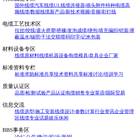
国外线缆
汽车线缆
UL线缆
连接器|插头附件
特种电缆
高
频线缆|数据线缆
新产品|新技术
视频|音频|彩灯线
电缆工艺技术区
拉丝|绞线|退火
挤塑|挤橡|发泡
成缆|绕包|填充
编织|铠装|屏
蔽
温水|辐照|干法交联
喷码印字|记米包装
材料设备专区
线缆原材料
线缆机器设备
电缆模具|盘具
企业厂家
标准资料专栏
标准求助
标准共享
技术资料共享
标准讨论|培训学习
质量认证区
品质|检测|试验
产品认证
电缆销售
专业英语|国际贸易
信息交流
线缆选型|施工安装
线缆设计|参数计算
行业资讯
企业管理
区
线缆专业话题
娱乐休闲
BBS事务区