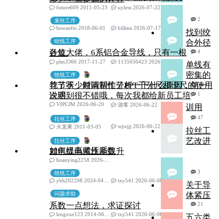
future609 2011-05-23
uyless 2026-07-22
2
束丝工序
hewanfei 2018-06-01
billma 2026-07-17
找到绞
绞线工序
合外径
各位大佬，6系铝合金导线，只有一根
计算.
4
plm3366 2017-11-27
1135050423 2026-07-13
单线有
密集的
绞线工序
竹节状，烦请帮忙分析一下什么原因，第一
花了不少时间制作了PPT千分尺和卡尺的使用
次遇到
说明，很不错哦，每次我都给新员工培
1
VIPCJM 2026-06-20
游客 2026-06-22
训用
47
拉丝工序
wjwjjj 2026-06-22
火龙果 2011-03-05
拉丝工
艺改进
拉丝工序
如何提高紧压系数
对电线电缆性能提升
huanying2258 2026-06-09
3
绞线工序
ybh202208 2024-04-26
txy541 2026-06-06
关于导
问题求助
体紧压
系数一点想法，求证探讨
21
lengxue123 2014-06-17
txy541 2026-06-06
五六类