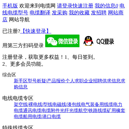
手机版
欢迎来到电缆网
请登录
快速注册
我的信息
0
电
线电缆型号
电缆翻译
发采购
我的收藏
发招聘
网站商
店
网站导航
已注册?
【快速登录】
用第三方扫码登录
注册登录，获取更多权益！
1、每日签到。
2、更多会员功能。
综合区
新手区
型号析疑|产品报价
个人求职
企业招聘
供求信息
求
购信息
电线电缆专区
架空线|裸电线|型线
电磁线|漆包线
电气装备用线缆
电力
电缆
通讯电缆
电缆附件
光纤光缆
航空|铁路线缆
矿用橡套
电缆
船用电缆|港口电缆
特殊线缆专区