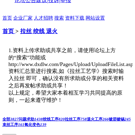
论坛公告
建议|投诉|举报
首页
企业厂家
人才招聘
搜索
资料下载
网站设置
首页
>
拉丝 绞线 退火
1.资料上传求助或共享之前，请使用论坛上方
的“搜索”功能或
http://www.dxdlw.com/Pages/Upload/UploadFileList.asp
资料汇总里进行搜索,如《拉丝工艺学》搜索时输
入拉丝 即可，确认没有所求助或分享的相关资料
之后再发帖求助或共享！
以上规定，希望大家本着相互学习共同提高的原
则，一起来遵守维护！
全部
3827
问题求助
1438
绞线工序
820
拉丝工序
758
退火工序
266
镀层镀锡
245
束丝工序
161
氧化变色
139