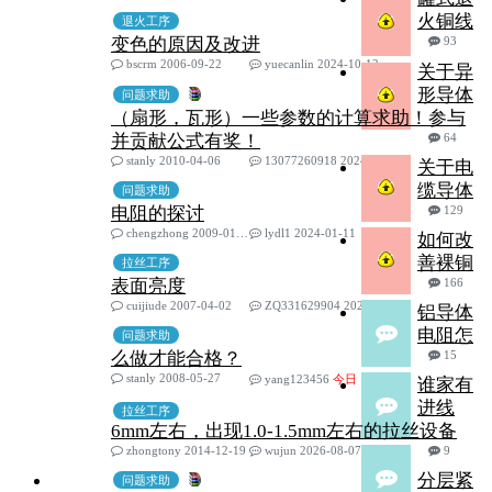
火铜线
退火工序
变色的原因及改进
93
bscrm 2006-09-22
yuecanlin 2024-10-12
关于异
形导体
问题求助
（扇形，瓦形）一些参数的计算求助！参与
并贡献公式有奖！
64
stanly 2010-04-06
13077260918 2024-03-13
关于电
缆导体
问题求助
电阻的探讨
129
chengzhong 2009-01-15
lydl1 2024-01-11
如何改
善裸铜
拉丝工序
表面亮度
166
cuijiude 2007-04-02
ZQ331629904 2022-10-17
铝导体
电阻怎
问题求助
么做才能合格？
15
stanly 2008-05-27
yang123456
今日
谁家有
进线
拉丝工序
6mm左右，出现1.0-1.5mm左右的拉丝设备
zhongtony 2014-12-19
wujun 2026-08-07
9
分层紧
问题求助