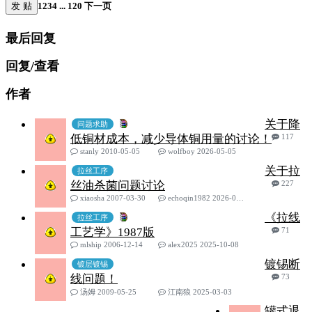
发 贴
1
2
3
4
...
120
下一页
最后回复
回复/查看
作者
关于降
问题求助
低铜材成本，减少导体铜用量的讨论！
117
stanly 2010-05-05
wolfboy 2026-05-05
关于拉
拉丝工序
丝油杀菌问题讨论
227
xiaosha 2007-03-30
echoqin1982 2026-03-25
《拉线
拉丝工序
工艺学》1987版
71
mlship 2006-12-14
alex2025 2025-10-08
镀锡断
镀层镀锡
线问题！
73
汤姆 2009-05-25
江南狼 2025-03-03
罐式退