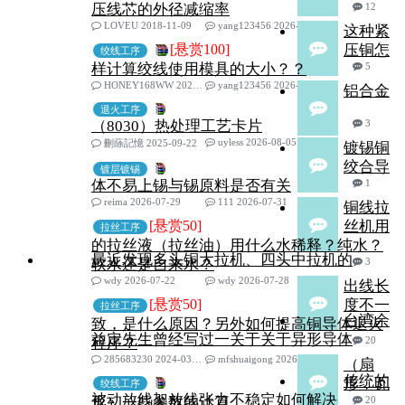
压线芯的外径减缩率
12
LOVEU 2018-11-09
yang123456 2026-08-07
这种紧
[悬赏100]
压铜怎
绞线工序
样计算绞线使用模具的大小？？
5
HONEY168WW 2021-05-06
yang123456 2026-08-07
铝合金
退火工序
（8030）热处理工艺卡片
3
uyless 2026-08-05
刪蒢記憶 2025-09-22
镀锡铜
绞合导
镀层镀锡
体不易上锡与锡原料是否有关
1
reima 2026-07-29
111 2026-07-31
铜线拉
[悬赏50]
丝机用
拉丝工序
的拉丝液（拉丝油）用什么水稀释？纯水？
最近发现多头铜大拉机、四头中拉机的
软水还是自来水？
3
wdy 2026-07-22
wdy 2026-07-28
出线长
[悬赏50]
度不一
拉丝工序
台湾余
致，是什么原因？另外如何提高铜导体退火
益定先生曾经写过一关于关于异形导体
程序？
20
285683230 2024-03-29
mfshuaigong 2026-07-26
（扇
传统的
形，瓦
绞线工序
被动放线架放线张力不稳定如何解决
形）一些参数的计算
20