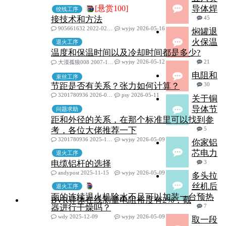
[悬赏100]
导体焊
绞线工序
接技术和方法
45
905661632 2022-02-20
wyjsy 2026-05-16
焖罐退
火保温
退火工序
温度和保温时间以及冷却时间都是多少?
wyjsy 2026-05-12
21
大漠孤狼008 2007-11-22
电阻和
束丝工序
节距是否有关系？张力如何计算？
30
3201780936 2026-01-02
psy 2026-05-11
关于铜
导体节
问题求助
距和外径的关系，在那个标准里可以找到参
考，各位大佬推荐一下
5
3201780936 2025-10-10
wyjsy 2026-05-09
你家铝
芯电力
退火工序
电缆铝杆的选择
3
andypost 2025-11-15
wyjsy 2026-05-09
多头拉
丝机后
退火工序
面的连续退火机除水不足可以加装一台预热
BVR导体在线测量电阻裕度有2%，截
器进行干燥吗？
7
wdy 2025-12-09
wyjsy 2026-05-09
取一段