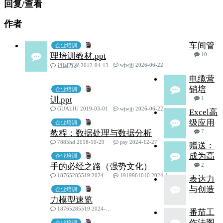
回复/查看
作者
车间管
企业培训
理培训教材.ppt
10
wjwjjj 2026-06-22
祖国万岁 2012-04-13
电缆营
销培
企业培训
训.ppt
1
GUALIU 2019-03-01
wjwjjj 2026-06-22
Excel高
级应用
企业培训
教程：数据处理与数据分析
7
7885hd 2018-10-29
psy 2024-12-27
赠送：
成为高
企业培训
手的必经之路（强势文化）
2
18765285519 2024-11-18
1919961010 2024-11-26
表达力
与创造
企业培训
力模型速览
18765285519 2024-11-24
番茄工
作法图
企业培训