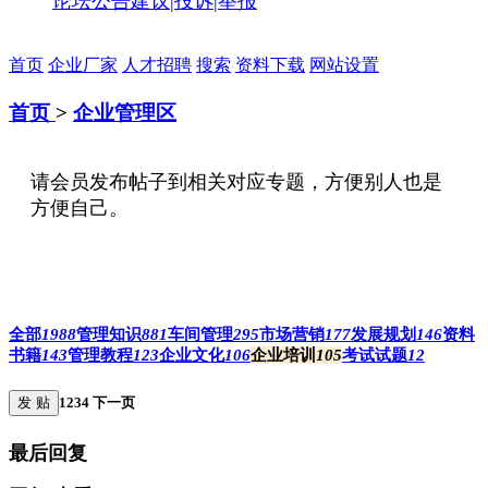
论坛公告
建议|投诉|举报
首页
企业厂家
人才招聘
搜索
资料下载
网站设置
首页
>
企业管理区
请会员发布帖子到相关对应专题，方便别人也是
方便自己。
全部
1988
管理知识
881
车间管理
295
市场营销
177
发展规划
146
资料
书籍
143
管理教程
123
企业文化
106
企业培训
105
考试试题
12
发 贴
1
2
3
4
下一页
最后回复