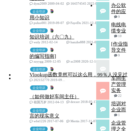
dym2009 2009-04-02
164374545 2022-03-06
办公软
件的应
企业培训
用小知识
9
puluo001 2019-09-07
FayeDu 2021-12-14
电线电
缆专业
企业培训
知识培训（六〇九）
10
wuly 2012-02-14
hanzhe888 2021-01-29
[作业指
导文件
企业培训
的编写指南]
9
zzyygg 2009-12-05
xr2008 2020-12-18
企业培训
Vlookup函数竟然可以这么用，99％人没见过
车间生
202152770 2019-09-21
产管理
企业培训
实务
（如何做好车间主任）
22
dexxer 2018-05-17
祖国万岁 2012-04-13
培训对
企业而
企业培训
言的现实意义
1
wfst1226 2017-07-06
Mertin 2017-11-07
企业管
理之全
企业培训