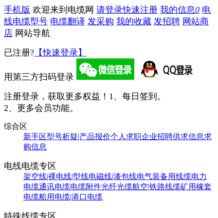
手机版
欢迎来到电缆网
请登录
快速注册
我的信息
0
电
线电缆型号
电缆翻译
发采购
我的收藏
发招聘
网站商
店
网站导航
已注册?
【快速登录】
用第三方扫码登录
注册登录，获取更多权益！
1、每日签到。
2、更多会员功能。
综合区
新手区
型号析疑|产品报价
个人求职
企业招聘
供求信息
求
购信息
电线电缆专区
架空线|裸电线|型线
电磁线|漆包线
电气装备用线缆
电力
电缆
通讯电缆
电缆附件
光纤光缆
航空|铁路线缆
矿用橡套
电缆
船用电缆|港口电缆
特殊线缆专区