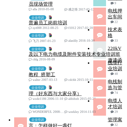
员现场管理
9
alla 2010-05-08
感之悟 2017-05-12
电线押
出车间
企业培训
普遍员工岗前培训
22
zyt088 2012-08-25
f1012 2017-02-20
技术表
格
企业培训
alanlily 2016-10-30
33
飞刀 2007-01-23
220kV
企业培训
及以下电力电缆及附件安装技术专业培训班
cldg 2016-08-09
邀请函
线缆行
业培训
企业培训
教程_挤塑工
48
walter 2007-03-13
cdchh 2015-10-11
电线制
造与管
企业培训
理（好东西与大家分享）
74
wode1186 2006-11-10
alibibnb 2015-05-28
电缆人
才培训
企业培训
WONDERFUL 2008-12-16
weekley 2014-11-03
29
管理寓
企业培训
言：怎样做好一盏灯
32