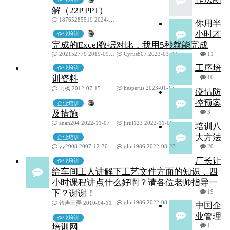
解（22P PPT）
18765285519 2024-11-24
你用半
小时才
企业培训
完成的Excel数据对比，我用5秒就能完成
202152770 2019-09-16
Cyrus807 2023-03-30
11
工序培
企业培训
训资料
10
hesperus 2023-01-17
雨枫 2012-07-15
疫情防
控预案
企业培训
及措施
3
anan204 2022-11-07
jirui123 2022-11-08
培训八
大方法
企业培训
yy2008 2007-12-30
glm1986 2022-08-23
20
厂长让
企业培训
给车间工人讲解下工艺文件方面的知识，四
小时课程讲点什么好啊？请各位老师指导一
下？谢谢！
19
glm1986 2022-08-23
笛声三弄 2010-04-11
中国企
业管理
企业培训
培训网
1