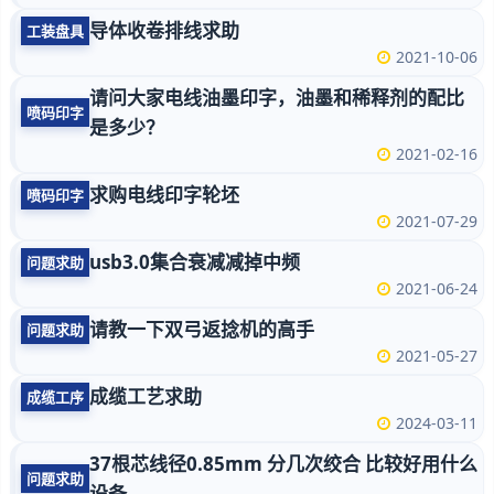
导体收卷排线求助
工装盘具
2021-10-06
请问大家电线油墨印字，油墨和稀释剂的配比
喷码印字
是多少？
2021-02-16
求购电线印字轮坯
喷码印字
2021-07-29
usb3.0集合衰减减掉中频
问题求助
2021-06-24
请教一下双弓返捻机的高手
问题求助
2021-05-27
成缆工艺求助
成缆工序
2024-03-11
37根芯线径0.85mm 分几次绞合 比较好用什么
问题求助
设备