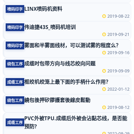
LINX喷码机资料
喷码印字
2019-08-22
伟迪捷43S_喷码机培训
喷码印字
2019-09-21
雾面和半雾面线材，可以测试雾的程度么？
喷码印字
2019-09-16
成缆时包带方向与线芯绞向问题
绕包工序
2019-09-09
框绞机绞笼上最下面的手柄什么作用？
成缆工序
2022-01-12
繞包後押矽膠護套後線皮鬆動
绕包工序
2019-08-12
PVC外被TPU.成缆后外被会沾黏芯线，是否能
成缆工序
预防?
2022-08-29