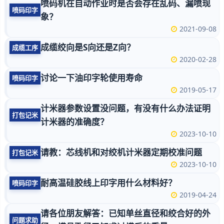
喷码机在自动作业时是否会存在乱码、漏喷现
喷码印字
象？
2021-09-08
成缆绞向是S向还是Z向？
成缆工序
2020-02-28
讨论一下油印字轮使用寿命
喷码印字
2019-05-17
计米器参数设置没问题，有没有什么办法证明
打包记米
计米器的准确度？
2023-10-10
请教：芯线机和对绞机计米器定期校准问题
打包记米
2023-10-10
耐高温硅胶线上印字用什么材料好？
喷码印字
2019-04-24
请各位朋友解答：已知单丝直径和绞合好的外
问题求助